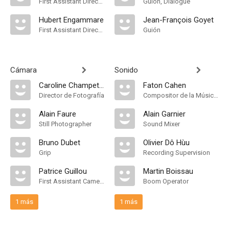
First Assistant Director
Guión, Dialogue
Hubert Engammare
Jean-François Goyet
First Assistant Director
Guión
Cámara
Sonido
Caroline Champetier
Faton Cahen
Director de Fotografía
Compositor de la Música Original
Alain Faure
Alain Garnier
Still Photographer
Sound Mixer
Bruno Dubet
Olivier Dô Hùu
Grip
Recording Supervision
Patrice Guillou
Martin Boissau
First Assistant Camera
Boom Operator
1 más
1 más