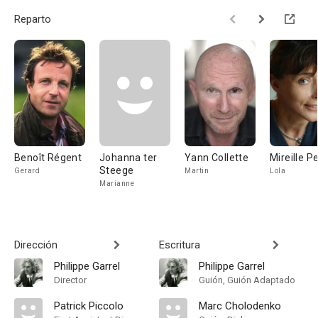
Reparto
Benoît Régent
Johanna ter
Yann Collette
Mireille Pe
Steege
Gerard
Martin
Lola
Marianne
Dirección
Escritura
Philippe Garrel
Philippe Garrel
Director
Guión, Guión Adaptado
Patrick Piccolo
Marc Cholodenko