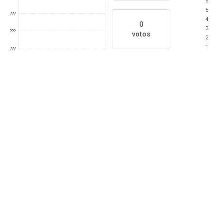
6
5
???
4
0
3
???
votos
2
1
???