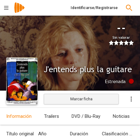
Identificarse/Registrarse
--
Sin valorar
J'entends plus la guitare
Estrenada
Marcar ficha
Información
Trailers
DVD / Blu-Ray
Noticias
Título original
Año
Duración
Clasificación por edades