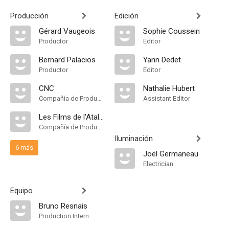
Producción
Edición
Gérard Vaugeois
Sophie Coussein
Productor
Editor
Bernard Palacios
Yann Dedet
Productor
Editor
CNC
Nathalie Hubert
Compañía de Produccion
Assistant Editor
Les Films de l'Atalante
Compañía de Produccion
Iluminación
6 más
Joël Germaneau
Electrician
Equipo
Bruno Resnais
Production Intern