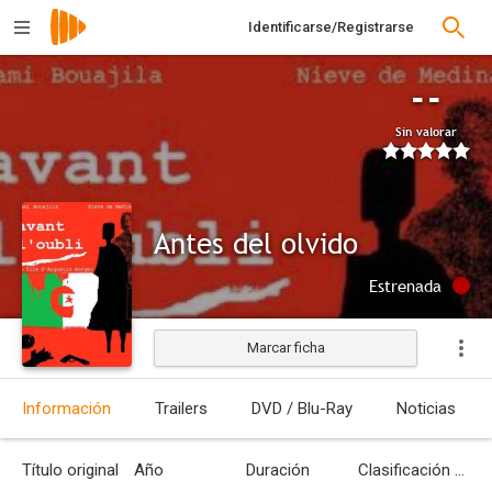
Identificarse/Registrarse
--
Sin valorar
Antes del olvido
Estrenada
Marcar ficha
Información
Trailers
DVD / Blu-Ray
Noticias
Título original
Año
Duración
Clasificación por edades