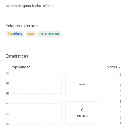
No hay ninguna fecha.
Añadir
Enlaces externos
Estadísticas
Popularidad
Votos
???
10
9
--
???
8
7
???
6
5
???
4
0
3
???
votos
2
1
???