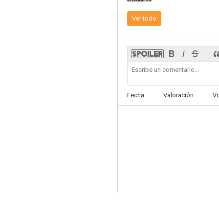
Ver todo
Eat the Night
--
Fecha
Valoración
V
La foret de quinconces
--