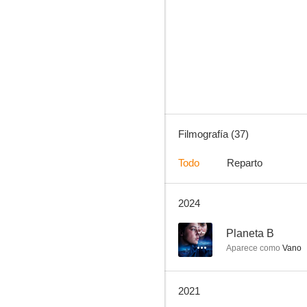
La famosa invasión de los osos en Sicilia
7.0
Filmografía (37)
Todo
Reparto
2024
Arès
6.5
--
Planeta B
Aparece como
Vano
2021