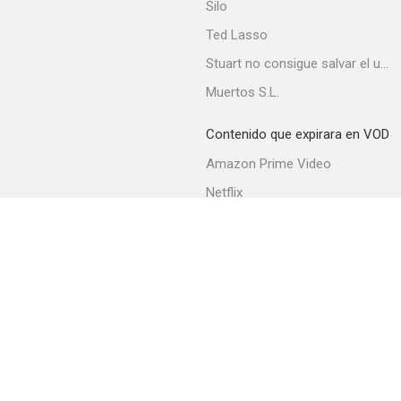
Silo
Ted Lasso
Stuart no consigue salvar el universo
Muertos S.L.
Contenido que expirara en VOD
Amazon Prime Video
Netflix
Filmin
Movistar+
Movistar+ Fibra