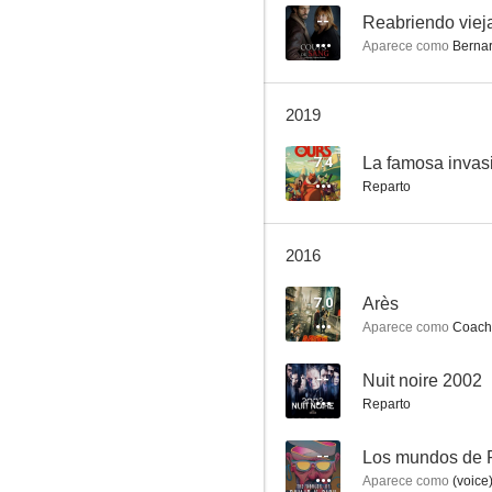
--
Reabriendo viej
Aparece como
Berna
Renoir
2019
5.8
7.4
Reparto
2016
7.0
Arès
Aparece como
Coach
The Model
--
Nuit noire 2002
--
Reparto
--
Los mundos de P
Aparece como
(voice