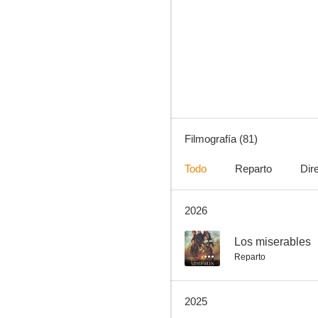
Hace mucho que te quiero
7.8
Filmografía (81)
Todo
Reparto
Dir
2026
La llave de Sarah
7.4
--
Los miserables
Reparto
2025