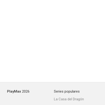
Antes del olvido
--
Cette femme-là
--
PlayMax
2026
Series populares
La Casa del Dragón