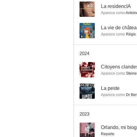
6.2
La residencIA
Aparece como
Antoin
Polisse
--
Aparece como
Régis
7.0
2024
--
Citoyens clande
Aparece como
Steine
--
La peste
Aparece como
Dr Ber
Monsieur Chocolat
6.7
2023
6.0
Orlando, mi biogr
Reparto