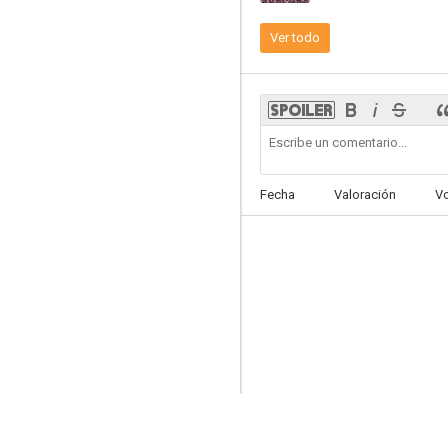
Ver todo
Populaire
6.2
Fecha
Valoración
V
La residencIA
6.0