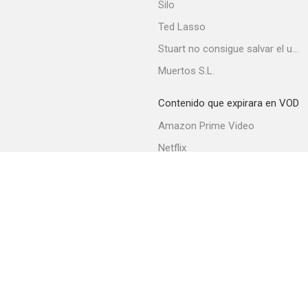
Silo
Ted Lasso
Stuart no consigue salvar el universo
La chica de París
Muertos S.L.
--
Contenido que expirara en VOD
Amazon Prime Video
Netflix
Filmin
Movistar+
Movistar+ Fibra
Se vende
--