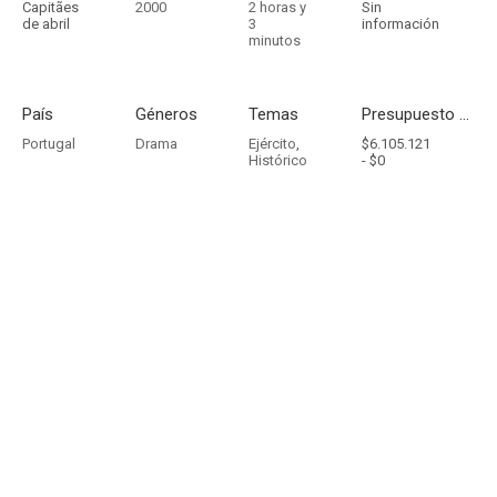
Capitães
2000
2 horas y
Sin
de abril
3
información
minutos
País
Géneros
Temas
Presupuesto - Ingresos
Portugal
Drama
Ejército
,
$6.105.121
Histórico
-
$0