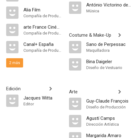
António Victorino de Almeida
Alia Film
Música
Compañía de Produccion
arte France Cinéma
Compañía de Produccion
Costume & Make-Up
Canal+ España
Sano de Perpessac
Compañía de Produccion
Maquilladora
Bina Daigeler
2 más
Diseño de Vestuario
Edición
Arte
Jacques Witta
Guy-Claude François
Editor
Diseño de Producción
Agustí Camps
Dirección Artística
Margarida Amaro