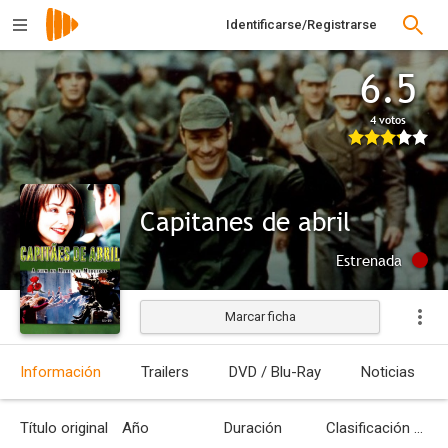
Identificarse/Registrarse
6.5
4 votos
Capitanes de abril
Estrenada
Marcar ficha
Información
Trailers
DVD / Blu-Ray
Noticias
Título original
Año
Duración
Clasificación por edades