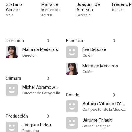
Stefano
Maria de
Joaquim de
Frédéric P
Accorsi
Medeiros
Almeida
Manuel
Maia
Antónia
Gervásio
Dirección
Escritura
Maria de Medeiros
Ève Deboise
Director
Guión
Maria de Medeiros
Guión
Cámara
Michel Abramowicz
Director de Fotografía
Sonido
Antonio Vitorino D'Almeida
Compositor de la Música Original
Producción
Jérôme Thiault
Jacques Bidou
Sound Designer
Productor