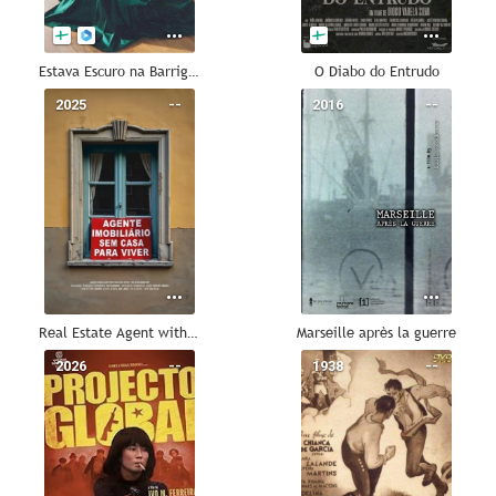
Estava Escuro na Barriga do Lobo
O Diabo do Entrudo
2025
--
2016
--
Real Estate Agent with No Place to Live
Marseille après la guerre
2026
--
1938
--