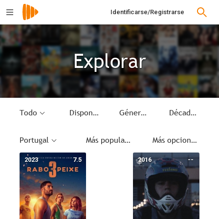
Identificarse/Registrarse
Explorar
Todo
Disponible
Género
Década
Portugal
Más populares
Más opciones
2023
7.5
2016
--