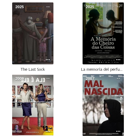
2025
--
2025
--
The Last Sock
La memoria del perfume de las cosas
2009
--
2007
--