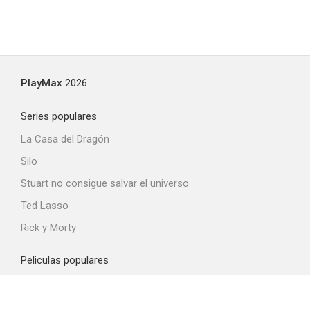
PlayMax
2026
Series populares
La Casa del Dragón
Silo
Stuart no consigue salvar el universo
Ted Lasso
Rick y Morty
Peliculas populares
Spider-Man: Brand New Day
La odisea