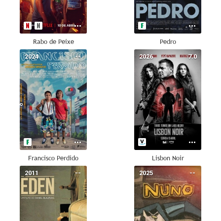
Rabo de Peixe
Pedro
2024
--
2026
7.0
Francisco Perdido
Lisbon Noir
2011
--
2025
--