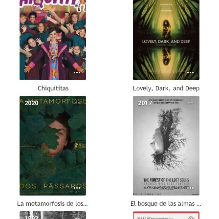
Chiquititas
Lovely, Dark, and Deep
2020
--
2017
--
La metamorfosis de los pájaros
El bosque de las almas perdidas
1993
--
2012
--