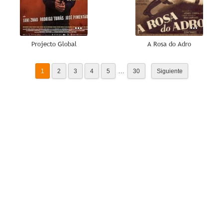
Projecto Global
A Rosa do Adro
...
1
2
3
4
5
30
Siguiente