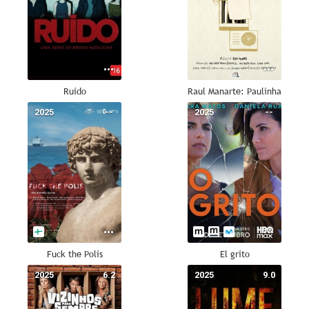
Ruído
Raul Manarte: Paulinha
2025
--
2025
--
Fuck the Polis
El grito
2025
6.2
2025
9.0