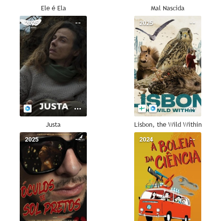
Ele é Ela
Mal Nascida
2025
--
2025
--
Justa
Lisbon, the Wild Within
2025
--
2024
--