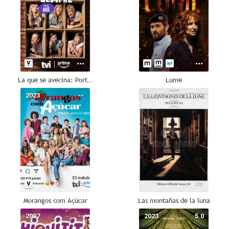
La que se avecina: Portugal
Lume
2023
--
1987
--
Morangos com Açúcar
Las montañas de la luna
2007
--
2023
5.0