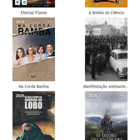
Eternal Flame
À Boleia da Ciência
2019
--
1978
--
Na Corda Bamba
Manifestação antinuclear em Ferrel
2025
--
2024
--