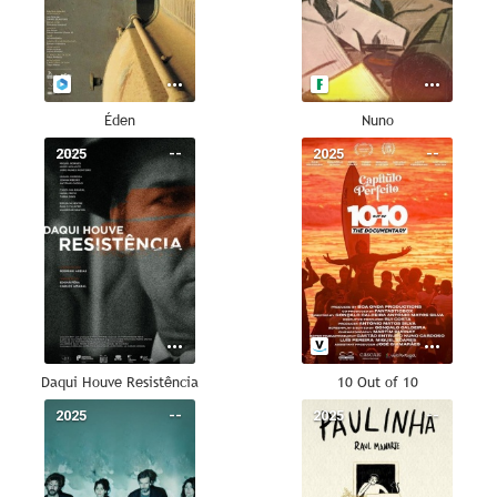
Éden
Nuno
2025
--
2025
--
Daqui Houve Resistência
10 Out of 10
2025
--
2025
--