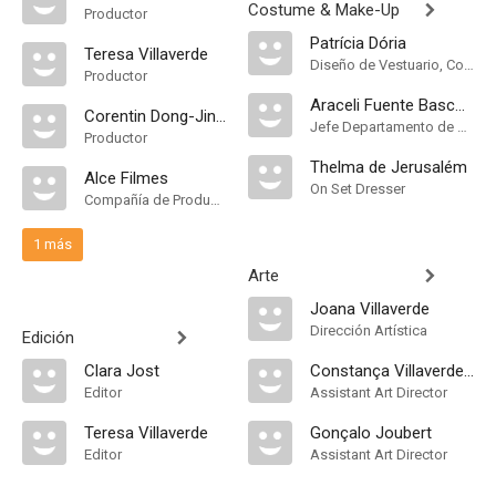
Costume & Make-Up
Productor
Patrícia Dória
Teresa Villaverde
Diseño de Vestuario, Costume Designer
Productor
Araceli Fuente Basconcillos
Corentin Dong-Jin Sénéchal
Jefe Departamento de Maquillaje
Productor
Thelma de Jerusalém
Alce Filmes
On Set Dresser
Compañía de Produccion
1 más
Arte
Joana Villaverde
Dirección Artística
Edición
Clara Jost
Constança Villaverde Rosado
Editor
Assistant Art Director
Teresa Villaverde
Gonçalo Joubert
Editor
Assistant Art Director