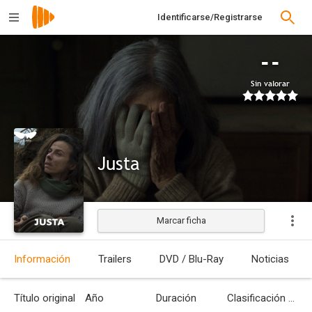
Identificarse/Registrarse
--
Sin valorar
Justa
Marcar ficha
Estrenada
Información
Trailers
DVD / Blu-Ray
Noticias
Título original
Año
Duración
Clasificación por edades