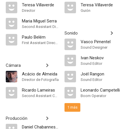
Teresa Villaverde
Teresa Villaverde
Director
Guión
Maria Miguel Serra
Second Assistant Director
Sonido
Paulo Belém
Vasco Pimentel
First Assistant Director
Sound Designer
Ivan Neskov
Sound Editor
Cámara
Acácio de Almeida
Joël Rangon
Director de Fotografía
Sound Editor
Ricardo Lameiras
Leonardo Campetelli
Second Assistant Camera
Boom Operator
1 más
Producción
Daniel Chabannes de Sars