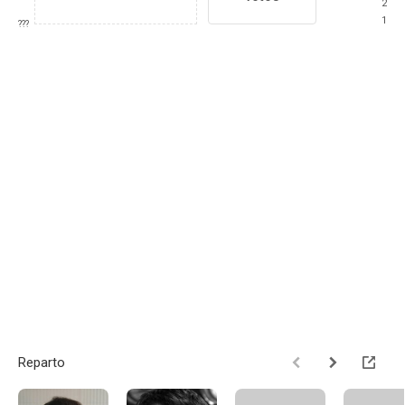
2
1
???
Reparto