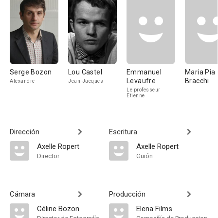
Serge Bozon
Lou Castel
Emmanuel
Maria Pia
Levaufre
Bracchi
Alexandre
Jean-Jacques
Le professeur
Etienne
Dirección
Escritura
Axelle Ropert
Axelle Ropert
Director
Guión
Cámara
Producción
Céline Bozon
Elena Films