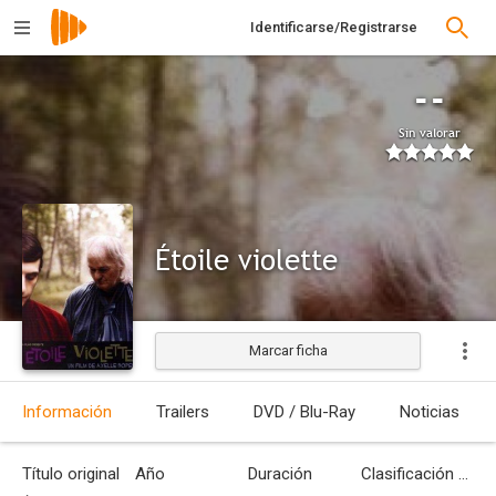
Identificarse/Registrarse
--
Sin valorar
Étoile violette
Marcar ficha
Estrenada
Información
Trailers
DVD / Blu-Ray
Noticias
Título original
Año
Duración
Clasificación por edades