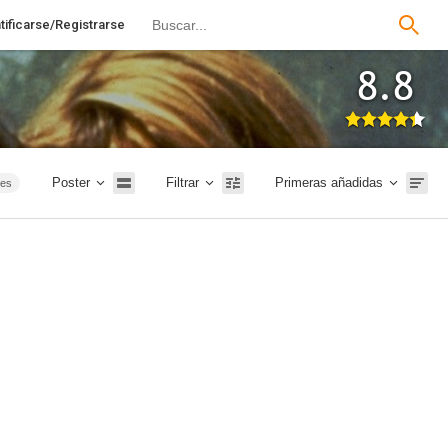
tificarse/Registrarse
8.8
Poster
Filtrar
Primeras añadidas
ies
ión
TVE
026
20m