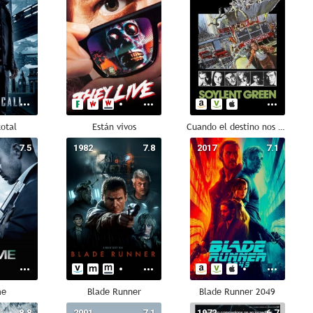
total
Están vivos
Cuando el destino nos alcance
7.5
1982
7.8
2017
7.1
me
Blade Runner
Blade Runner 2049
8.8
2001
7.1
1972
6.7