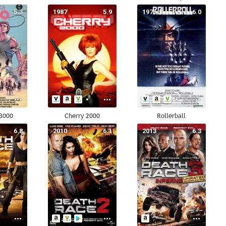
5.3
1987
5.9
1975
6.0
3000
Cherry 2000
Rollerball
6.8
2010
6.1
2013
6.3