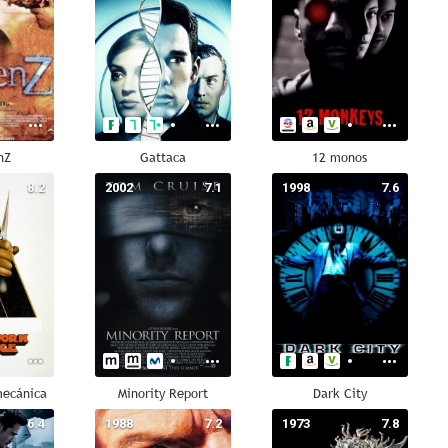
nZ
Gattaca
12 monos
8.2
2002
7.1
1998
7.6
mecánica
Minority Report
Dark City
6.4
1988
7.2
1973
7.8