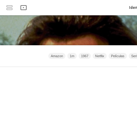
Iden
Amazon
1m
1967
Netflix
Películas
Ser
Animación
Crimen
Serie de TV
Filmaffinity
Acc
2020 - 2031
2015 - 2031
2021 - 2025
Filmin
Clan 
España
2026 - 2031
Romance
Intriga
Anime
2
HBO
Bélico
40m - 1h 