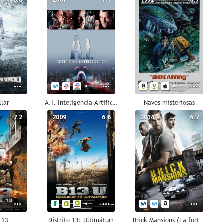
llar
A.I. Inteligencia Artificial
Naves misteriosas
7.2
2009
6.6
2014
6.7
o 13
Distrito 13: Ultimátum
Brick Mansions (La fortaleza)