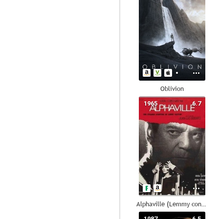
Oblivion
1965
6.7
Alphaville (Lemmy contra Alphaville)
1987
6.5