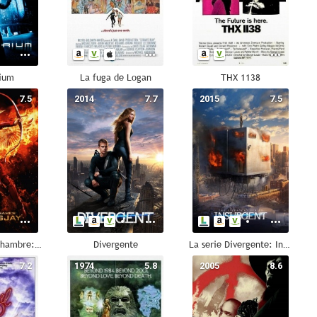
rium
La fuga de Logan
THX 1138
7.5
2014
7.7
2015
7.5
Los juegos del hambre: Sinsajo. Parte 2
Divergente
La serie Divergente: Insurgente
7.2
1974
5.8
2005
8.6