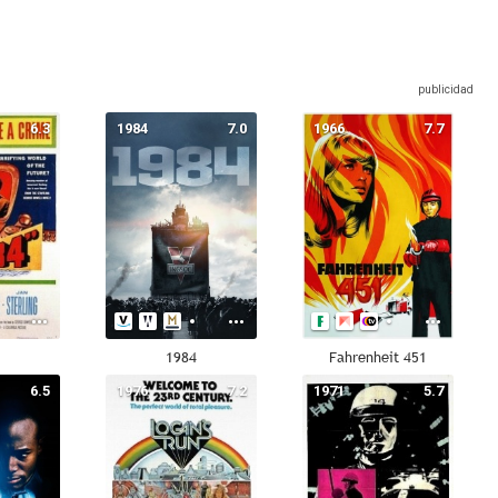
6.3
1984
7.0
1966
7.7
4
1984
Fahrenheit 451
6.5
1976
7.2
1971
5.7