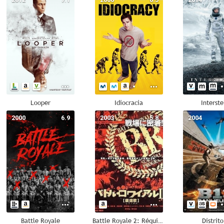
Looper
Idiocracia
Interste
2000
6.9
2003
5.8
2004
Battle Royale
Battle Royale 2: Réquiem
Distrit