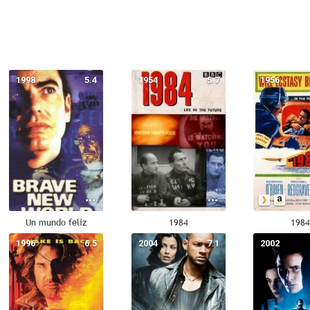
1998
5.4
1954
5.7
1956
Un mundo feliz
1984
198
1996
6.5
2004
7.1
2002