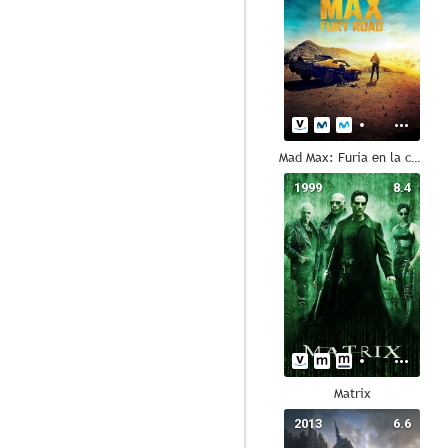
Mad Max: Furia en la carretera
1999
8.4
Matrix
2013
6.6