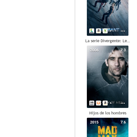
La serie Divergente: Leal
2006
7.3
Hijos de los hombres
2015
7.6