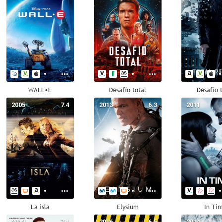
WALL•E
Desafío total
Desafío 
2005
7.4
2013
6.3
2011
La isla
Elysium
In Ti
2012
7.1
2006
6.5
2014