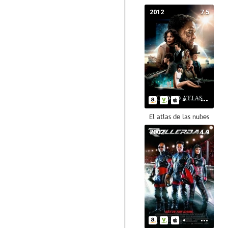
2012
7.5
El atlas de las nubes
2002
4.9