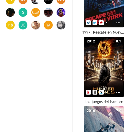
1997: Rescate en Nueva York
2012
8.1
Los juegos del hambre
2016
7.0