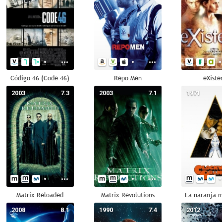
Código 46 (Code 46)
Repo Men
eXiste
2003
7.3
2003
7.1
1971
Matrix Reloaded
Matrix Revolutions
La naranja 
2008
8.1
1990
7.4
2012