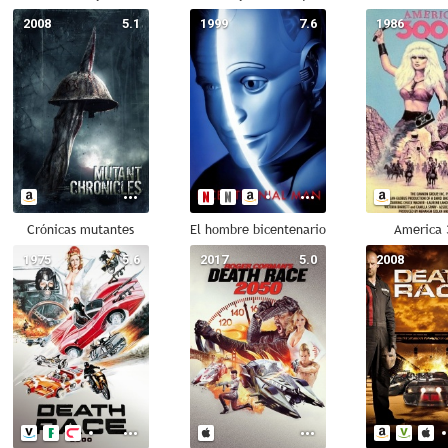
2008
5.1
1999
7.6
1986
Crónicas mutantes
El hombre bicentenario
America 
1975
5.6
2017
5.0
2008