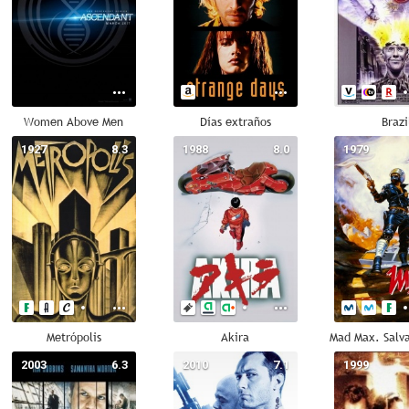
Women Above Men
Días extraños
Brazi
1927
8.3
1988
8.0
1979
Metrópolis
Akira
2003
6.3
2010
7.1
1999