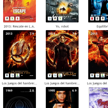
2013: Rescate en L.A.
Yo, robot
Equilib
2013
7.9
2014
7.6
2015
Los juegos del hambre: En llamas
Los juegos del hambre: Sinsajo. Parte 1
1969
2.0
1995
6.9
1985