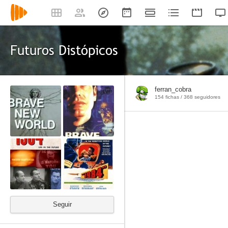
Futuros Distópicos
ferran_cobra
154 fichas /
368
seguidores
Seguir