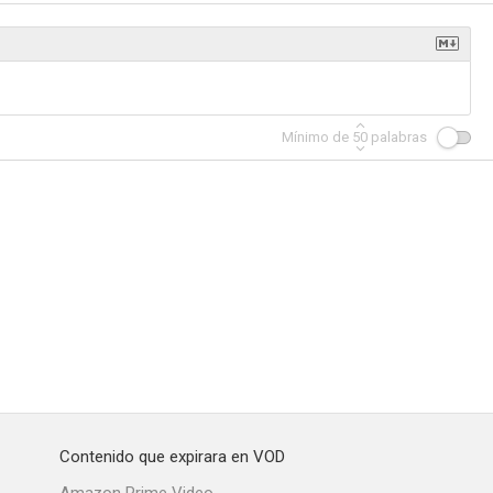
ar Force)
Amanecer en Campobello
Los saqueadores
Mínimo de
50
palabras
--
--
--
 the Wacs
Vicki
El pirata de los siete mares
--
--
--
Contenido que expirara en VOD