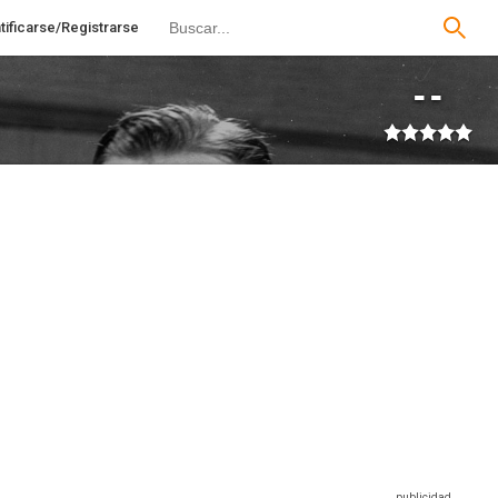
tificarse/Registrarse
--