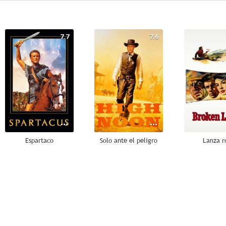
7.7
7.6
Espartaco
Solo ante el peligro
Lanza r
8.0
8.0