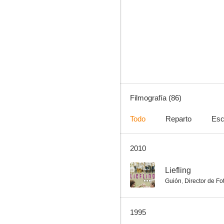
Juntos hasta la muerte
7.4
Filmografía (86)
Todo
Reparto
Esc
2010
Fort Bravo
7.0
--
Liefling
Guión
,
Director de Fo
1995