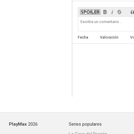
Un conflicto en cada esquina
Fecha
Valoración
V
--
Un sombrero lleno de lluvia
--
PlayMax
2026
Series populares