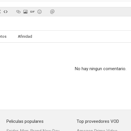
Los tres mosqueteros
Liefling
Lunarcop (Sol
otos
Afinidad
--
--
No hay ningun comentario.
En el límite del desierto
La viuda negra
Francis Joins
--
--
Peliculas populares
Top proveedores VOD