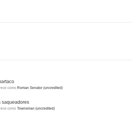
oscuridad
Balas o votos
La vuelta al mundo en 80 días
6.0
6.0
6.0
artaco
rece como
Roman Senator (uncredited)
Rommel, el zorro del desierto
Atraco al furgón blindado
No eran imprescindibles (No eran invencibles)
s saqueadores
--
--
--
rece como
Townsman (uncredited)