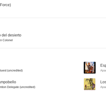
 Force)
Yo creo en ti
Los tres mosqueteros
Al filo de la 
6.3
6.1
 del desierto
n Colonel
7.7
Esp
Guest (uncredited)
Apa
El padre es abuelo
Sinuhé, el egipcio
ampobello
--
Lo
5.6
--
tion Delegate (uncredited)
Apa