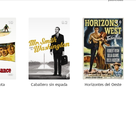
10
8.2
8.0
ota
Caballero sin espada
Horizontes del Oeste
7.6
7.6
7.4