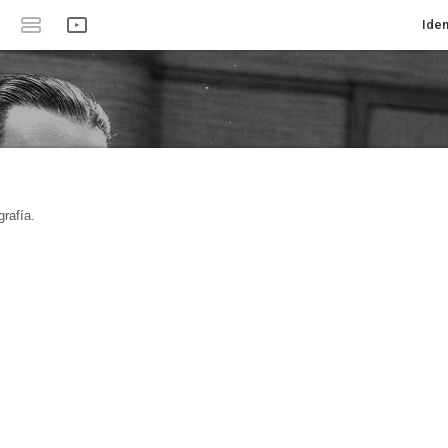
Iden
rafía.