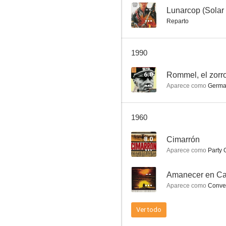
--
Lunarcop (Solar
Reparto
Cerco de odio
1990
6.5
6.0
Rommel, el zorro
Aparece como
Germa
1960
8.0
Cimarrón
Aparece como
Party 
Justa venganza
--
Amanecer en C
5.8
Aparece como
Conven
Ver todo