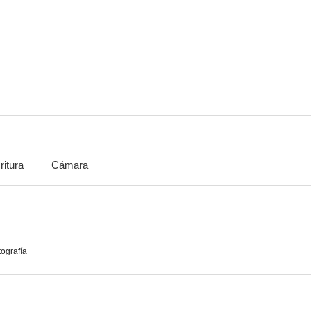
Acto de violencia
Cimarrón
7.2
7.2
ritura
Cámara
El cartero siempre llama dos veces
El hombre invisible
El francot
7.0
7.0
tografía