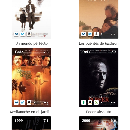
Un mundo perfecto
Los puentes de Madison
1997
7.5
1997
7.7
Medianoche en el jardín del bien y del mal
Poder absoluto
1999
7.1
2000
6.6