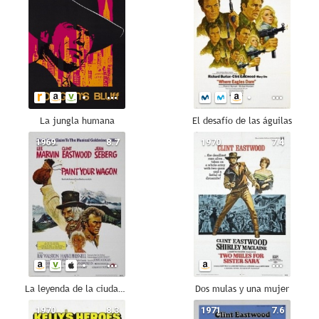
La jungla humana
El desafío de las águilas
1969
8.7
1970
7.4
La leyenda de la ciudad sin nombre
Dos mulas y una mujer
1970
8.3
1971
7.6