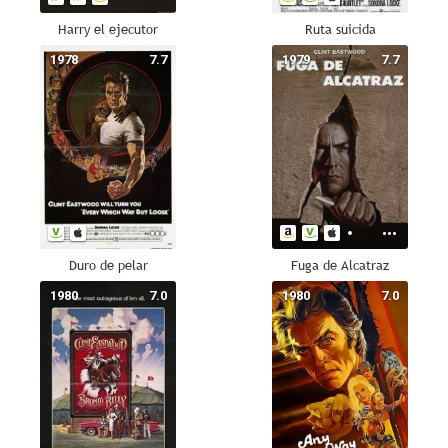
Harry el ejecutor
Ruta suicida
1978
7.7
1979
7.7
Duro de pelar
Fuga de Alcatraz
1980
7.0
1980
7.0