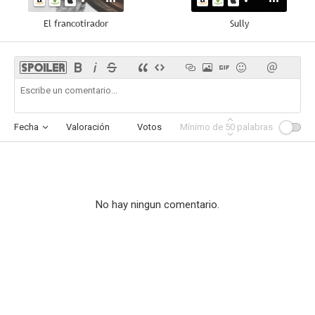
El francotirador
Sully
Fecha
Valoración
Votos
Mínimo de
Afinidad
50
palabras
No hay ningun comentario.