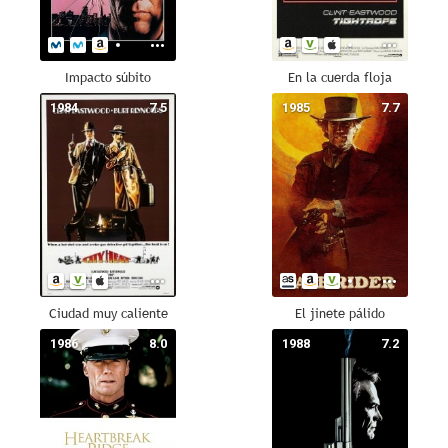
Impacto súbito
En la cuerda floja
1984
7.5
1985
7.7
Ciudad muy caliente
El jinete pálido
1986
8.0
1988
7.2