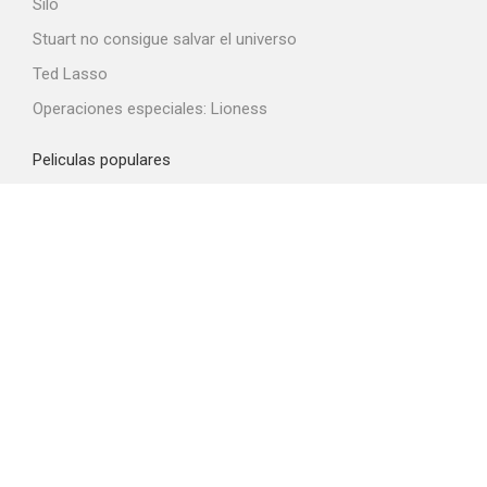
Silo
Stuart no consigue salvar el universo
Ted Lasso
Operaciones especiales: Lioness
Peliculas populares
Spider-Man: Brand New Day
La odisea
La boca del diablo
Obsession
El diablo viste de Prada 2
Top proveedores VOD
Amazon Prime Video
Netflix