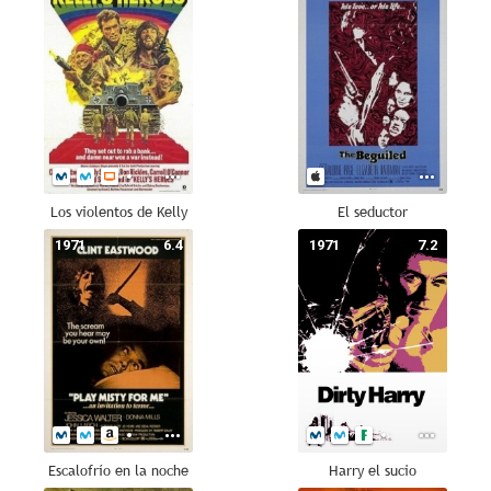
Los violentos de Kelly
El seductor
1971
6.4
1971
7.2
Escalofrío en la noche
Harry el sucio