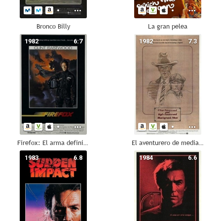
Bronco Billy
La gran pelea
1982
6.7
1982
7.3
Firefox: El arma definitiva
El aventurero de medianoche
1983
6.8
1984
6.6