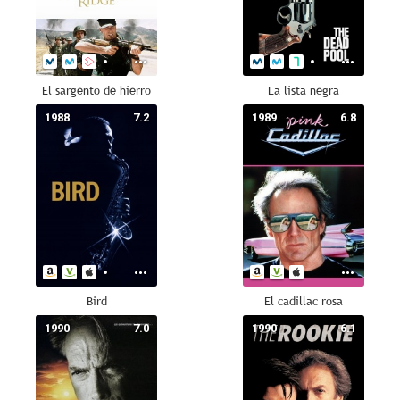
El sargento de hierro
La lista negra
1988
7.2
1989
6.8
Bird
El cadillac rosa
1990
7.0
1990
6.1