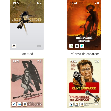
1972
6.2
1973
7.8
Joe Kidd
Infierno de cobardes
1973
7.3
1974
7.5