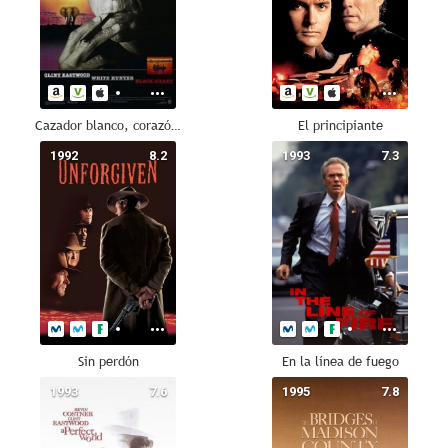
Cazador blanco, corazón negro
El principiante
1992
8.2
1993
7.3
Sin perdón
En la línea de fuego
1993
7.6
1995
7.8