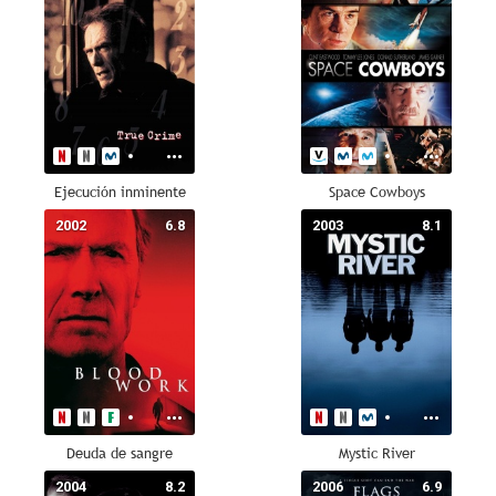
Ejecución inminente
Space Cowboys
2002
6.8
2003
8.1
Deuda de sangre
Mystic River
2004
8.2
2006
6.9