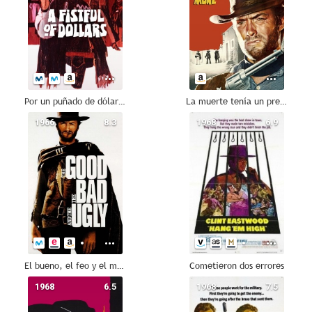
Por un puñado de dólares
La muerte tenía un precio
1966
8.3
1968
6.9
El bueno, el feo y el malo
Cometieron dos errores
1968
6.5
1968
7.5