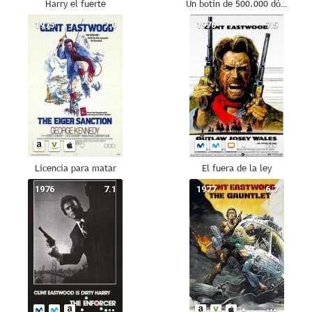
Harry el fuerte
Un botín de 500.000 dólares
1975
7.0
1976
7.5
Licencia para matar
El fuera de la ley
1976
7.1
1977
6.7