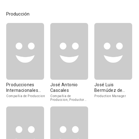
Producción
Producciones
José Antonio
José Luis
Internacionales
Cascales
Bermúdez de
Cinematográficas
Castro Acaso
Compañía de Produccion
Compañía de
Production Manager
Produccion, Productor
Asociadas
Ejecutivo