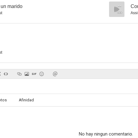
 un marido
--
Con
st
Assi
st
otos
Afinidad
No hay ningun comentario.