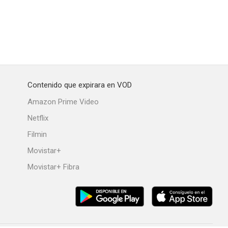
Contenido que expirara en VOD
Amazon Prime Video
Netflix
Filmin
Movistar+
Movistar+ Fibra