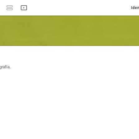
Iden
rafía.