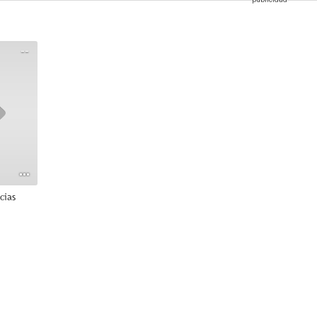
--
cias