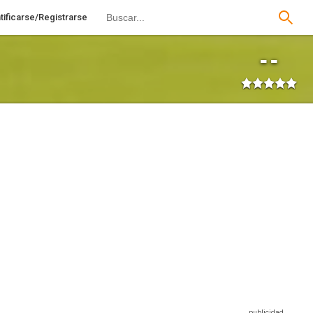
tificarse/Registrarse
--