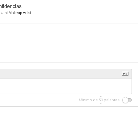
fidencias
stant Makeup Artist
Mínimo de
50
palabras