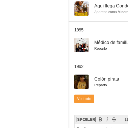
5.5
Aparece como
Miner
Aquel lugar de La Mancha
1995
--
7.4
Médico de famili
Reparto
1992
--
Colón pirata
Reparto
Pareja enloquecida busca madre de alquiler
Ver todo
--