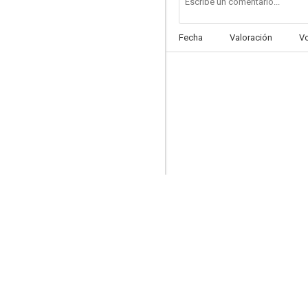
Fecha
Valoración
V
Luna de lobos
--
Los ritos sexuales del diablo
--