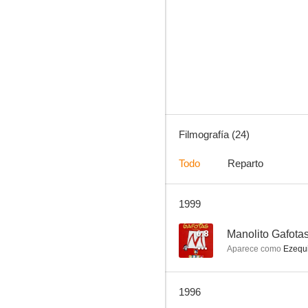
Curro Jiménez
6.0
Filmografía (24)
Todo
Reparto
1999
El mariscal del infierno
--
6.8
Manolito Gafota
Aparece como
Ezequi
1996