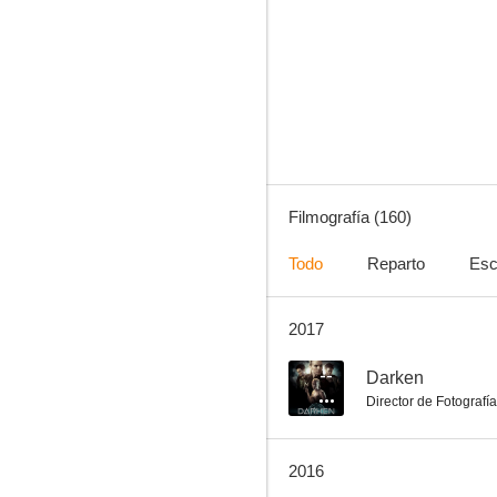
Tesoros al descubierto
10
Filmografía (160)
Todo
Reparto
Esc
2017
Cuero crudo
10
--
Darken
Director de Fotografía
2016