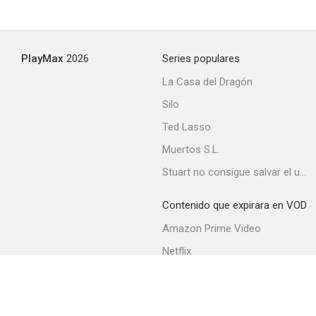
El oro de nadie
PlayMax
2026
Series populares
--
La Casa del Dragón
Silo
Ted Lasso
Muertos S.L.
Stuart no consigue salvar el universo
Contenido que expirara en VOD
The Guns of Will Sonnett
Amazon Prime Video
--
Netflix
Movistar+
Filmin