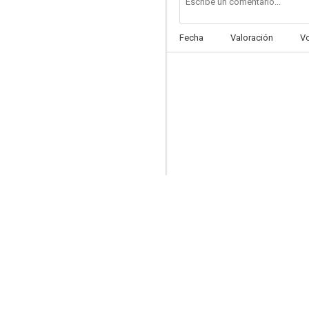
Fecha
Valoración
V
Misión imposible
8.0
Así mueren los valientes
7.6