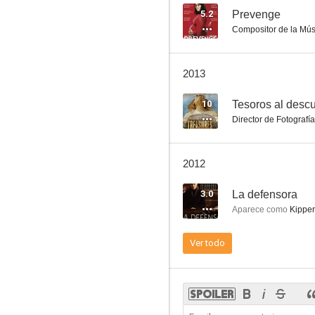
5.2
Prevenge
Compositor de la Mús
La ley de la horca
2013
9.0
10
Tesoros al descu
Director de Fotografía
2012
3.0
La defensora
Aparece como
Kipper
Bonanza
Ver todo
8.3