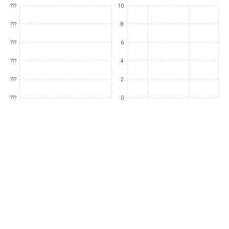
???
10
???
8
???
6
???
4
???
2
???
0