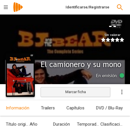
Identificarse/Registrarse
--
Sin valorar
El camionero y su mono
En emisión
Marcar ficha
Información
Trailers
Capítulos
DVD / Blu-Ray
Título original
Año
Duración
Temporadas
Clasificación por edades