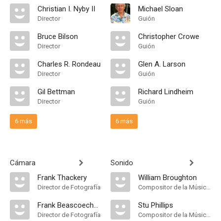
Christian I. Nyby II
Michael Sloan
Director
Guión
Bruce Bilson
Christopher Crowe
Director
Guión
Charles R. Rondeau
Glen A. Larson
Director
Guión
Gil Bettman
Richard Lindheim
Director
Guión
6 más
6 más
Cámara
Sonido
Frank Thackery
William Broughton
Director de Fotografía
Compositor de la Música Original
Frank Beascoechea
Stu Phillips
Director de Fotografía
Compositor de la Música Original