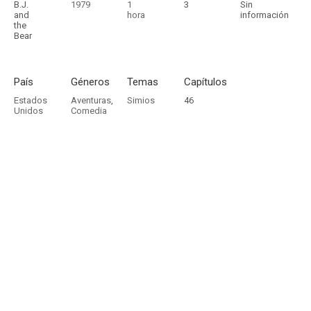
B.J.
1979
1
3
Sin
and
hora
información
the
Bear
País
Géneros
Temas
Capítulos
Estados
Aventuras
,
Simios
46
Unidos
Comedia