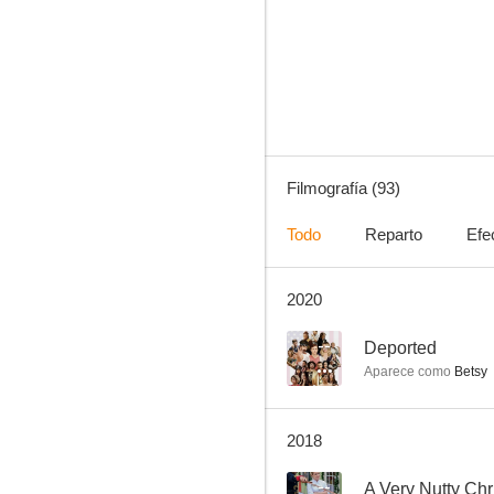
Grace and Frankie
8.1
Filmografía (93)
Todo
Reparto
Efe
2020
Eduardo Manostijeras
7.8
--
Deported
Aparece como
Betsy
2018
--
A Very Nutty Ch