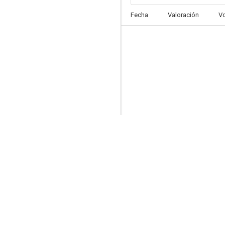
Fecha
Valoración
V
Frankenweenie
10
Los tres deseos de Billy Grier
9.0