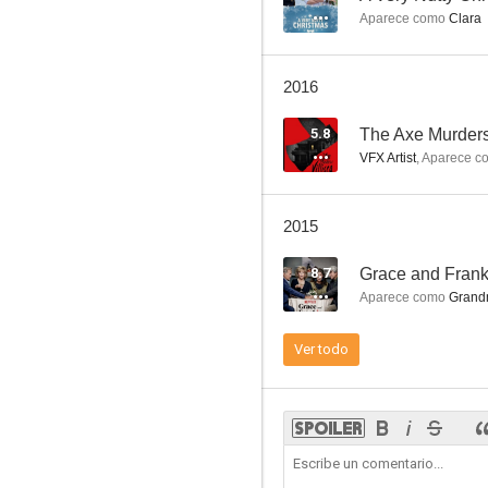
Aparece como
Clara
K-Pax. Un universo aparte
2016
7.5
5.8
The Axe Murders 
VFX Artist
,
Aparece c
2015
8.7
Grace and Frank
Aparece como
Grand
Walker Texas Ranger
Ver todo
7.0