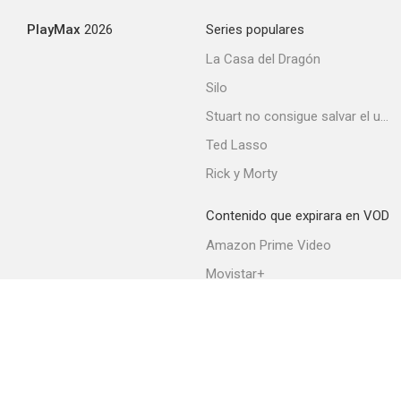
PlayMax
2026
Series populares
Santo Bugito
La Casa del Dragón
--
Silo
Stuart no consigue salvar el universo
Ted Lasso
Rick y Morty
Contenido que expirara en VOD
Amazon Prime Video
Tocados por un ángel
Movistar+
--
Netflix
Filmin
HBO Max