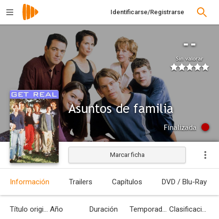
Identificarse/Registrarse
--
Sin valorar
Asuntos de familia
Finalizada
Marcar ficha
Información
Trailers
Capítulos
DVD / Blu-Ray
Título original
Año
Duración
Temporadas
Clasificación por edades