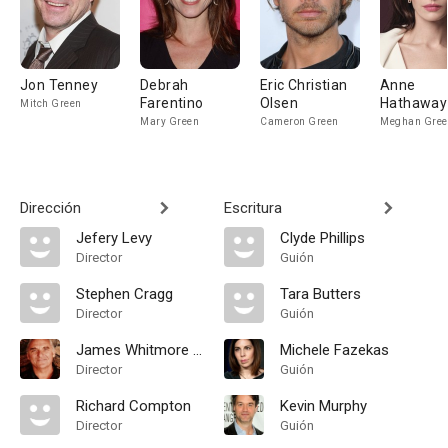
Jon Tenney
Debrah
Eric Christian
Anne
Farentino
Olsen
Hathaway
Mitch Green
Mary Green
Cameron Green
Meghan Gree
Dirección
Escritura
Jefery Levy
Clyde Phillips
Director
Guión
Stephen Cragg
Tara Butters
Director
Guión
James Whitmore Jr.
Michele Fazekas
Director
Guión
Richard Compton
Kevin Murphy
Director
Guión