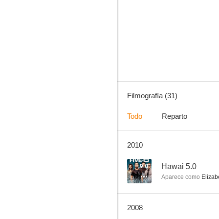
Eli Stone
5.7
Filmografía (31)
Todo
Reparto
2010
Tierra 2
--
9.0
Hawai 5.0
Aparece como
Elizab
2008