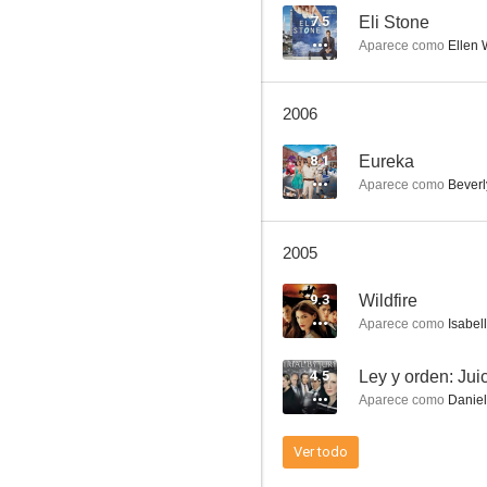
7.5
Eli Stone
Aparece como
Ellen 
Total Security
2006
--
8.1
Eureka
Aparece como
Beverl
2005
9.3
Wildfire
Aparece como
Isabell
Capone tras las rejas
4.5
Ley y orden: Jui
--
Aparece como
Daniell
Ver todo