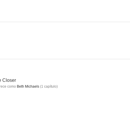
las ondas
Regreso a las calles de San Francisco
Fiscales para la justicia
--
--
--
 Closer
rece como
Beth Michaels
(
1
capítulo
)
cho
Hooperman
T.J. Hooker