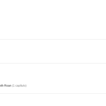
Malice (Malicia)
El regreso de Sherlock Holmes
Bugs
4.5
--
Ley y orden: Juicio con jurado
The Division
Tres ratones
--
--
eth Roan
(
1
capítulo
)