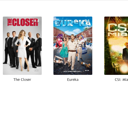
8.4
8.1
The Closer
Eureka
CSI: Mi
6.6
6.5