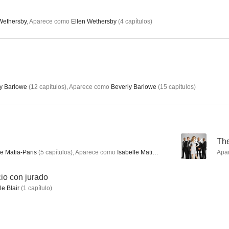
Wethersby
,
Aparece como
Ellen Wethersby
(
4
capítulos
)
La sospecha
Menendez: A Killing in Beverly Hills
Escalofrío en 
--
--
y Barlowe
(
12
capítulos
)
,
Aparece como
Beverly Barlowe
(
15
capítulos
)
8.4
The
e Matia-Paris
(
5
capítulos
)
,
Aparece como
Isabelle Matia-Paris
Apa
Predestinada a morir
El morador de las tinieblas
Al ace
cio con jurado
e Blair
(
1
capítulo
)