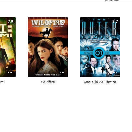
7.9
9.3
8.7
ami
Wildfire
Más allá del límite
6.4
6.2
6.0