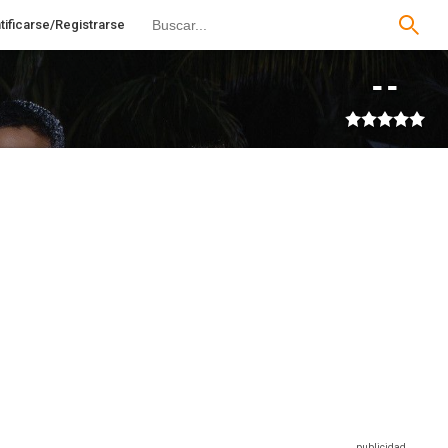
tificarse/Registrarse
--