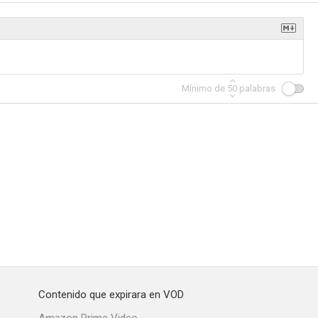
Mínimo de
50
palabras
Contenido que expirara en VOD