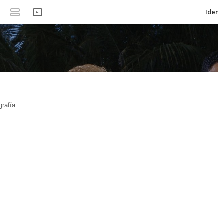
Iden
rafía.