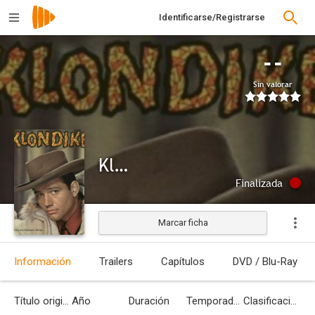
Identificarse/Registrarse
--
Sin valorar
Klondike
Finalizada
Marcar ficha
Información
Trailers
Capítulos
DVD / Blu-Ray
Título original
Año
Duración
Temporadas
Clasificación por edades