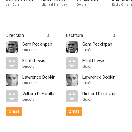
Jeff Durain
Michael Halliday
Goldie
Kathy O'Hara
Dirección
Escritura
Sam Peckinpah
Sam Peckinpah
Director
Guión
Elliott Lewis
Elliott Lewis
Director
Guión
Lawrence Dobkin
Lawrence Dobkin
Director
Guión
William D. Faralla
Richard Donovan
Director
Guión
5 más
2 más