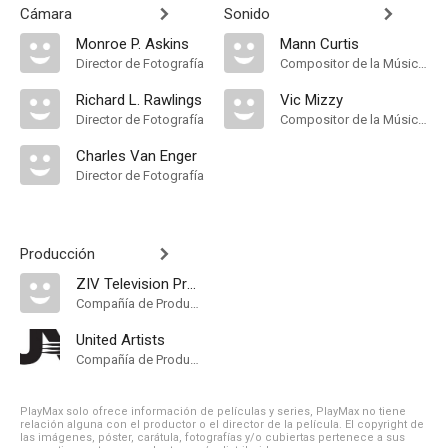
Cámara
Sonido
Monroe P. Askins
Mann Curtis
Director de Fotografía
Compositor de la Música Original
Richard L. Rawlings
Vic Mizzy
Director de Fotografía
Compositor de la Música Original
Charles Van Enger
Director de Fotografía
Producción
ZIV Television Programs
Compañía de Produccion
United Artists
Compañía de Produccion
PlayMax solo ofrece información de películas y series, PlayMax no tiene
relación alguna con el productor o el director de la película. El copyright de
las imágenes, póster, carátula, fotografías y/o cubiertas pertenece a sus