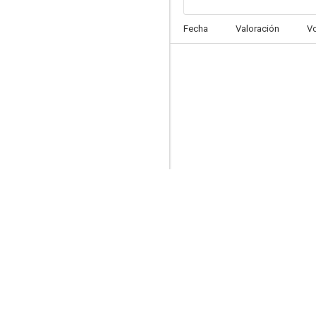
Fecha
Valoración
V
Kuroko no Basket Movie 3: Winter Cup
7.8
Blades of the Guardians
7.7