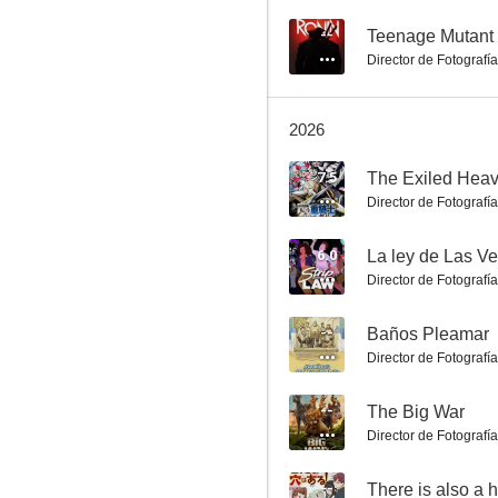
--
Teenage Mutant 
Director de Fotografía
Sand Land
2026
10
7.5
Director de Fotografía
6.0
La ley de Las V
Director de Fotografía
--
Baños Pleamar
Director de Fotografía
¡Corre, perro, corre!
10
--
The Big War
Director de Fotografía
--