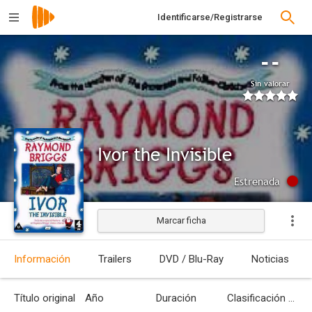
Identificarse/Registrarse
--
Sin valorar
Ivor the Invisible
Estrenada
Marcar ficha
Información
Trailers
DVD / Blu-Ray
Noticias
Título original
Año
Duración
Clasificación por edades