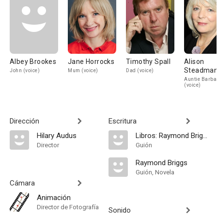
Albey Brookes
Jane Horrocks
Timothy Spall
Alison
Steadma
John (voice)
Mum (voice)
Dad (voice)
Auntie Barba
(voice)
Dirección
Escritura
Hilary Audus
Libros: Raymond Briggs
Director
Guión
Raymond Briggs
Guión, Novela
Cámara
Animación
Director de Fotografía
Sonido