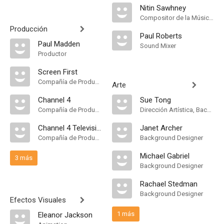
Nitin Sawhney
Compositor de la Música Original, Música
Producción
Paul Roberts
Paul Madden
Sound Mixer
Productor
Screen First
Compañía de Produccion
Arte
Channel 4
Sue Tong
Compañía de Produccion
Dirección Artística, Background Designer
Channel 4 Television [United Kingdom]
Janet Archer
Compañía de Produccion
Background Designer
Michael Gabriel
3 más
Background Designer
Rachael Stedman
Background Designer
Efectos Visuales
1 más
Eleanor Jackson