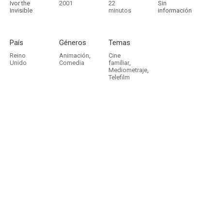
Ivor the
2001
22
Sin
Invisible
minutos
información
País
Géneros
Temas
Reino
Animación
,
Cine
Unido
Comedia
familiar
,
Mediometraje
,
Telefilm