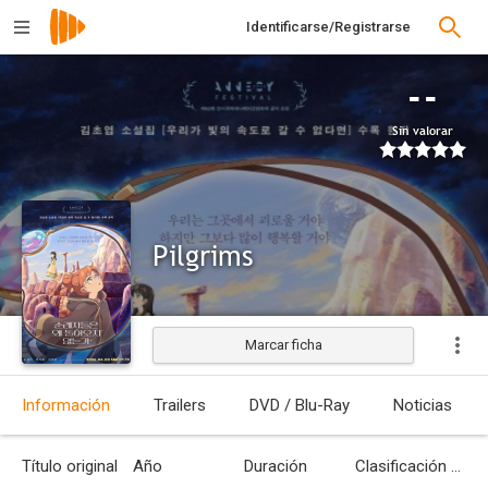
Identificarse/Registrarse
--
Sin valorar
Pilgrims
Marcar ficha
Estrenada
Información
Trailers
DVD / Blu-Ray
Noticias
Título original
Año
Duración
Clasificación por edades