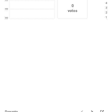
???
4
0
3
???
votos
2
1
???