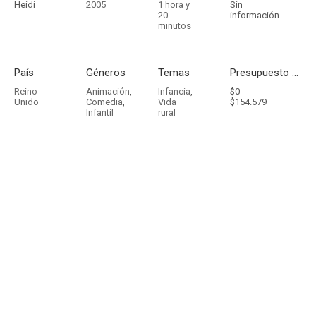
Heidi
2005
1 hora y
Sin
20
información
minutos
País
Géneros
Temas
Presupuesto - Ingresos
Reino
Animación
,
Infancia
,
$0 -
Unido
Comedia
,
Vida
$154.579
Infantil
rural