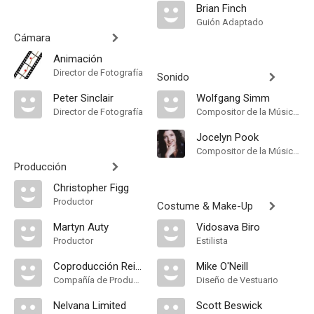
Brian Finch
Guión Adaptado
Cámara
Animación
Director de Fotografía
Sonido
Peter Sinclair
Wolfgang Simm
Director de Fotografía
Compositor de la Música Original
Jocelyn Pook
Compositor de la Música Original
Producción
Christopher Figg
Productor
Costume & Make-Up
Martyn Auty
Vidosava Biro
Productor
Estilista
Coproducción Reino Unido-Canadá-Alemania
Mike O'Neill
Compañía de Produccion
Diseño de Vestuario
Nelvana Limited
Scott Beswick