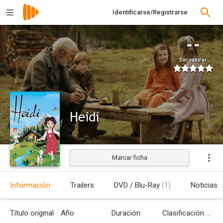
Identificarse/Registrarse
--
Sin valorar
Heidi
Marcar ficha
Estrenada
Información
Trailers
DVD / Blu-Ray
(1)
Noticias
Título original
Año
Duración
Clasificación por edades