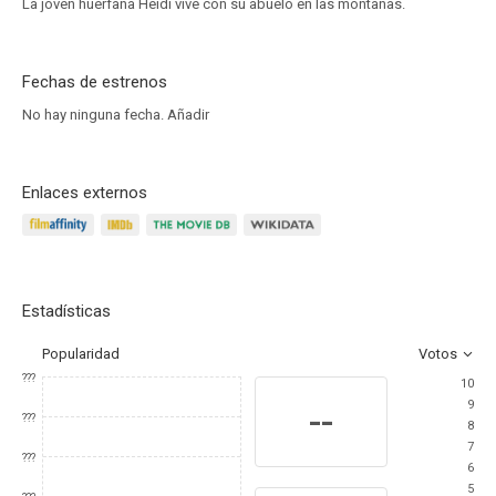
La joven huérfana Heidi vive con su abuelo en las montañas.
Fechas de estrenos
No hay ninguna fecha.
Añadir
Enlaces externos
Estadísticas
Popularidad
Votos
???
10
9
--
???
8
7
???
6
5