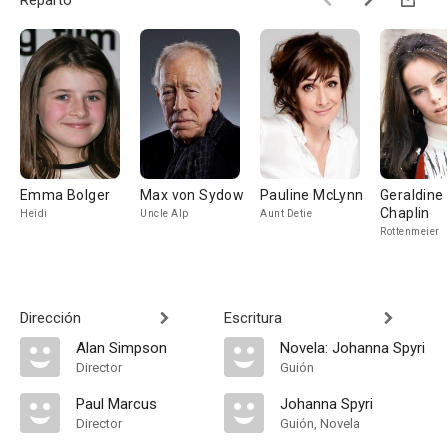
Reparto
Emma Bolger
Max von Sydow
Pauline McLynn
Geraldine
Chaplin
Heidi
Uncle Alp
Aunt Detie
Rottenmeier
Dirección
Escritura
Alan Simpson
Novela: Johanna Spyri
Director
Guión
Paul Marcus
Johanna Spyri
Director
Guión, Novela