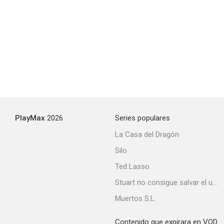
Between the Lines
--
PlayMax
2026
Series populares
La Casa del Dragón
Silo
The War That Never Ends
Ted Lasso
--
Stuart no consigue salvar el universo
Muertos S.L.
Contenido que expirara en VOD