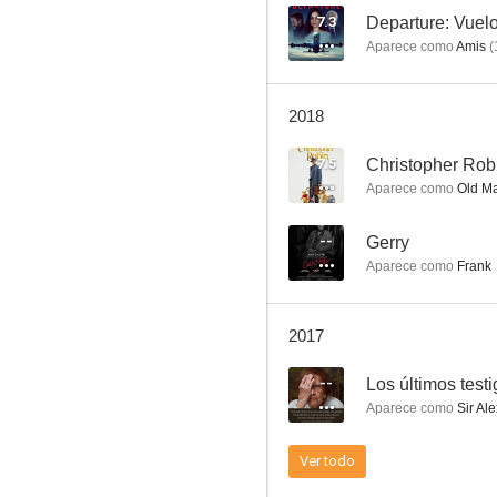
7.3
Departure: Vuel
Aparece como
Amis
(
Johnny English
2018
9.8
7.5
Christopher Rob
Aparece como
Old M
--
Gerry
Aparece como
Frank
2017
Agatha Christie: Poirot - El asesinato de Roger Ackroyd
--
Los últimos test
9.0
Aparece como
Sir Al
Ver todo