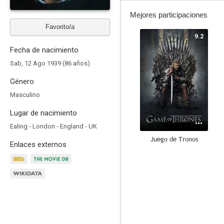
Mejores participaciones
Favorito/a
9.2
Fecha de nacimiento
Sab, 12 Ago 1939 (86 años)
Género
Masculino
Lugar de nacimiento
Ealing - London - England - UK
Juego de Tronos
Enlaces externos
7.9