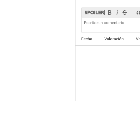
Inspector Morse
Fecha
Valoración
V
8.5
Hamlet
7.4