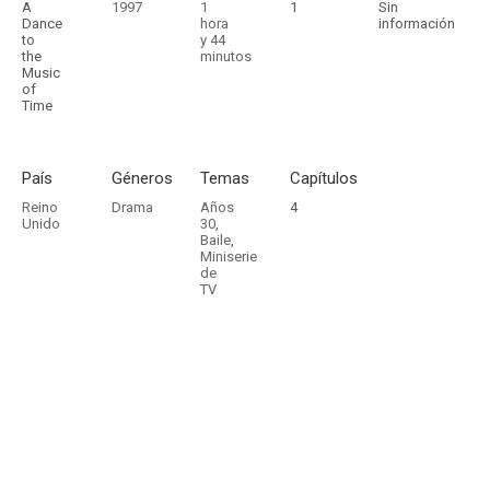
A
1997
1
1
Sin
Dance
hora
información
to
y 44
the
minutos
Music
of
Time
País
Géneros
Temas
Capítulos
Reino
Drama
Años
4
Unido
30
,
Baile
,
Miniserie
de
TV