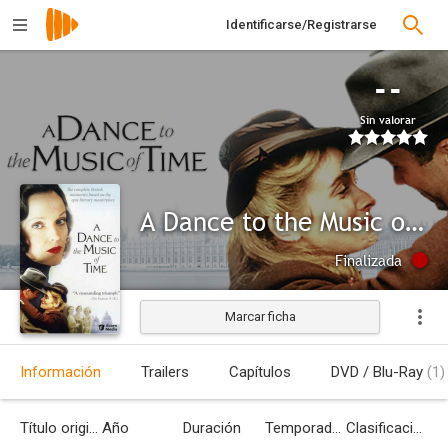
Identificarse/Registrarse
--
Sin valorar
A Dance to the Music of Time
Finalizada
Marcar ficha
Información
Trailers
Capítulos
DVD / Blu-Ray
(1)
Título original
Año
Duración
Temporadas
Clasificación por edades