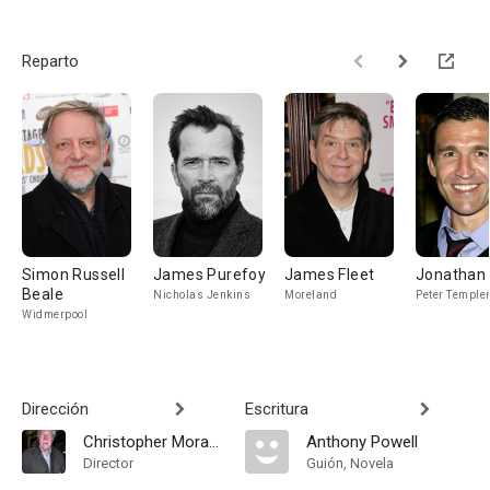
Reparto
Simon Russell
James Purefoy
James Fleet
Jonathan
Beale
Nicholas Jenkins
Moreland
Peter Temple
Widmerpool
Dirección
Escritura
Christopher Morahan
Anthony Powell
Director
Guión, Novela