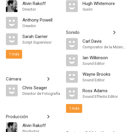
Alvin Rakoff
Hugh Whitemore
Director
Guión
Anthony Powell
Creador
Sonido
Sarah Garner
Carl Davis
Script Supervisor
Compositor de la Música Original
1 más
Ian Wilkinson
Sound Editor
Wayne Brooks
Cámara
Sound Editor
Chris Seager
Ross Adams
Director de Fotografía
Sound Effects Editor
1 más
Producción
Alvin Rakoff
Productor