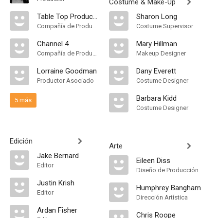
Costume & Make-Up
Table Top Productions
Sharon Long
Compañía de Produccion
Costume Supervisor
Channel 4
Mary Hillman
Compañía de Produccion
Makeup Designer
Lorraine Goodman
Dany Everett
Productor Asociado
Costume Designer
Barbara Kidd
5 más
Costume Designer
Edición
Arte
Jake Bernard
Eileen Diss
Editor
Diseño de Producción
Justin Krish
Humphrey Bangham
Editor
Dirección Artística
Ardan Fisher
Chris Roope