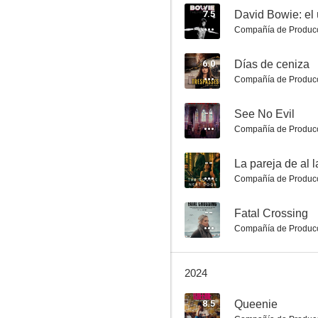
7.5
David Bowie: el 
Compañía de Produc
The Virtues
6.0
Días de ceniza
Compañía de Produc
8.5
--
See No Evil
Compañía de Produc
--
La pareja de al l
Compañía de Produc
--
Fatal Crossing
Compañía de Produc
Sirens
8.0
2024
8.5
Queenie