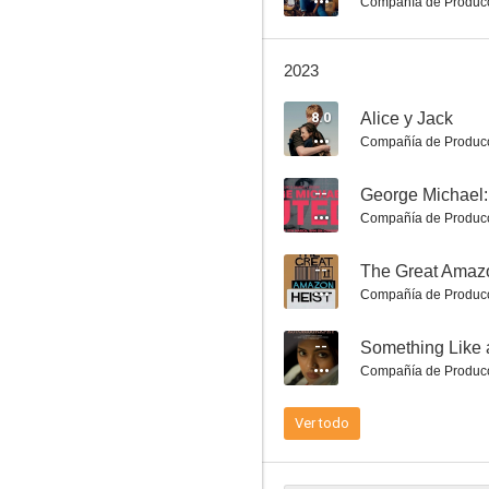
Compañía de Produc
2023
8.0
Alice y Jack
Ackley Bridge
Compañía de Produc
8.0
--
George Michael:
Compañía de Produc
--
The Great Amaz
Compañía de Produc
--
Something Like 
Compañía de Produc
Fresh Meat
7.5
Ver todo