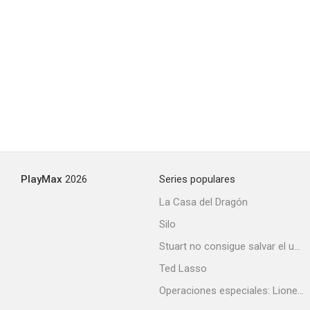
Max Clifford: The Fall of a Tabloid King
--
PlayMax
2026
Series populares
La Casa del Dragón
Silo
Clown
Stuart no consigue salvar el universo
--
Ted Lasso
Operaciones especiales: Lioness