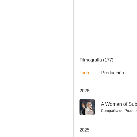
The End of the F***ing World
6.7
Filmografía (177)
Todo
Producción
2026
Peleando en familia
8.7
--
A Woman of Sub
Compañía de Produc
2025