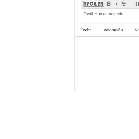
Fecha
Valoración
V
David Bowie: el último acto
7.4
The Undeclared War
7.0