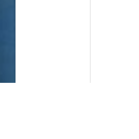
PlayMax
2026
Series populares
La Casa del Dragón
Silo
Stuart no consigue salvar el universo
Ted Lasso