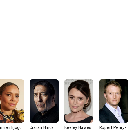
rmen Ejogo
Ciarán Hinds
Keeley Hawes
Rupert Penry-