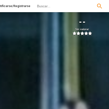
tificarse/Registrarse
--
Sin valorar