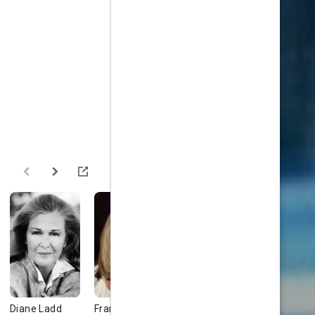
Diane Ladd
Frances de la
Henry
Saffron