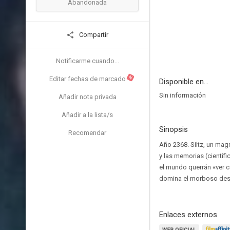
Abandonada
Compartir
Notificarme cuando...
N
Editar fechas de marcado
Disponible en...
Sin información
Añadir nota privada
Añadir a la lista/s
Sinopsis
Recomendar
Año 2368. Siltz, un mag
y las memorias (científ
el mundo querrán «ver c
domina el morboso dese
Enlaces externos