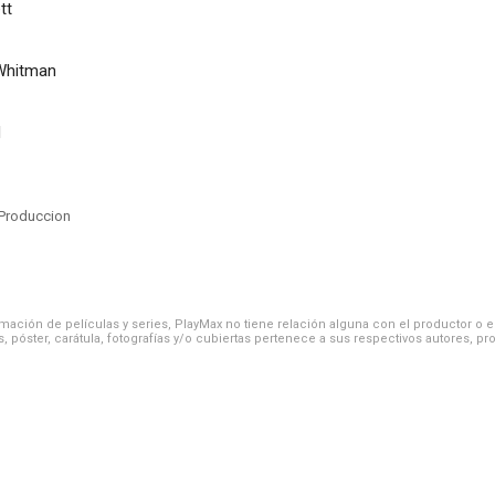
tt
Whitman
d
Produccion
ación de películas y series, PlayMax no tiene relación alguna con el productor o el d
, póster, carátula, fotografías y/o cubiertas pertenece a sus respectivos autores, pr