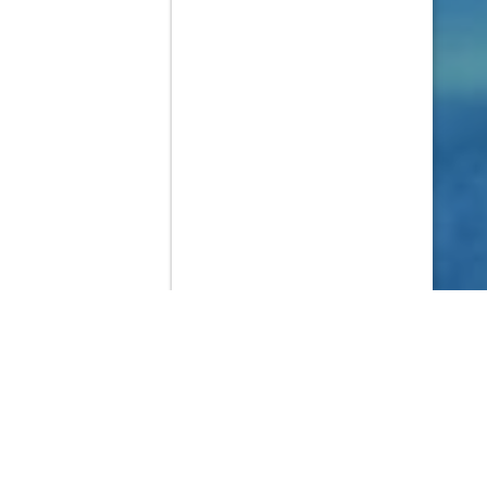
Contenido que expirara en VOD
Amazon Prime Video
Movistar+
Netflix
Filmin