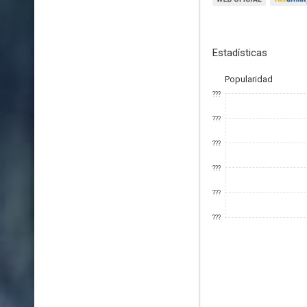
Estadísticas
Popularidad
???
???
???
???
???
???