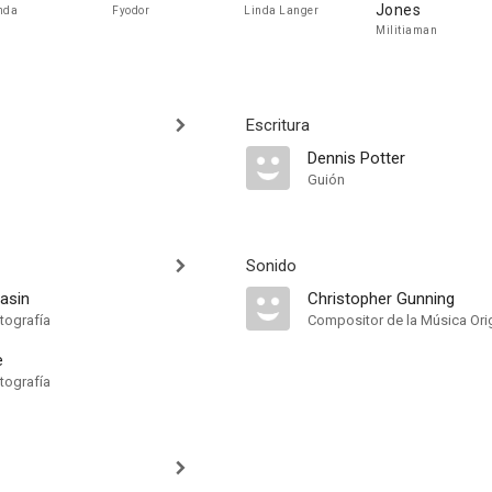
Jones
nda
Fyodor
Linda Langer
Militiaman
Escritura
Dennis Potter
Guión
Sonido
asin
Christopher Gunning
tografía
Compositor de la Música Orig
e
tografía