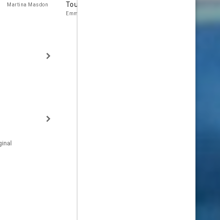
Tour
Goodman
Burrows
Martina Masdon
Emma Porlock
David Siltz
Sandra Sollars
inal