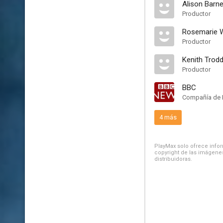
Alison Barne
Productor
Rosemarie 
Productor
Kenith Trod
Productor
BBC
Compañía de 
4 más
PlayMax solo ofrece inform
copyright de las imágenes
distribuidoras.