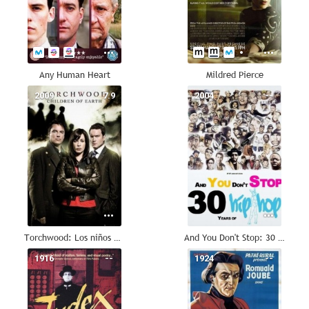
Any Human Heart
Mildred Pierce
2009
7.9
2004
--
Torchwood: Los niños de la Tierra
And You Don't Stop: 30 Years of Hip-Hop
1916
--
1924
--