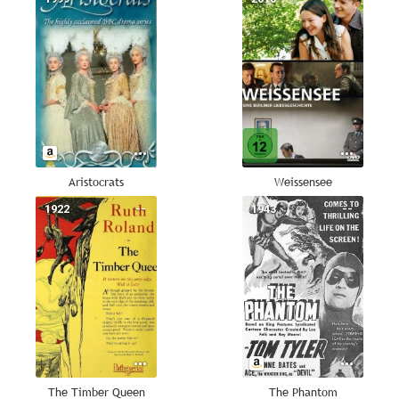
Aristocrats
Weissensee
1922
--
1943
--
The Timber Queen
The Phantom