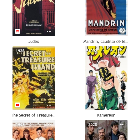
Judex
Mandrin, caudillo de leyenda
1938
--
1992
--
The Secret of Treasure Island
Kamereon
1993
--
2023
--