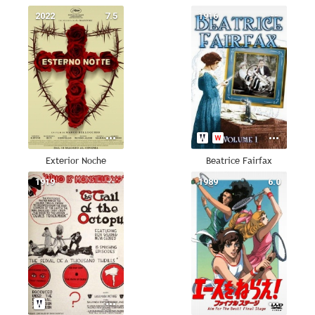
2022
7.5
1916
--
Exterior Noche
Beatrice Fairfax
1919
--
1989
6.0