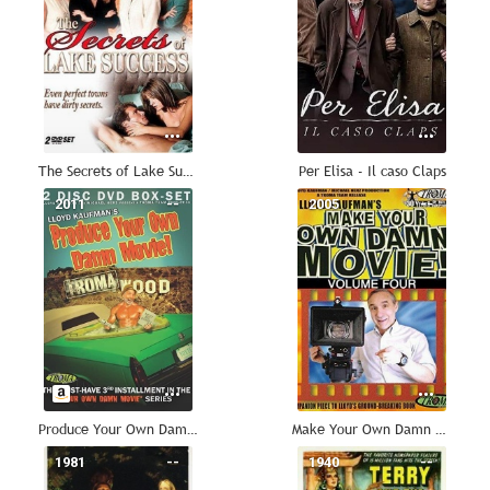
The Secrets of Lake Success
Per Elisa - Il caso Claps
2011
--
2005
--
Produce Your Own Damn Movie!
Make Your Own Damn Movie!
1981
--
1940
--