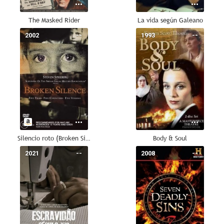
The Masked Rider
La vida según Galeano
2002
--
1993
--
Silencio roto (Broken Silence)
Body & Soul
2021
--
2008
--