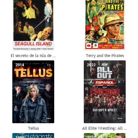
El secreto de la Isla de la Gaviota
Terry and the Pirates
2014
--
2022
--
Tellus
All Elite Wrestling: All Out
1999
--
2010
--