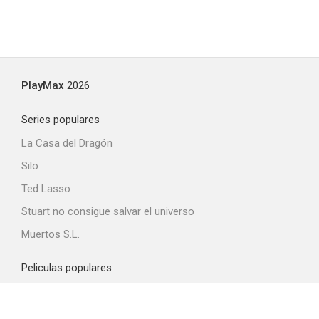
PlayMax
2026
Series populares
La Casa del Dragón
Silo
Ted Lasso
Stuart no consigue salvar el universo
Muertos S.L.
Peliculas populares
Spider-Man: Brand New Day
La odisea