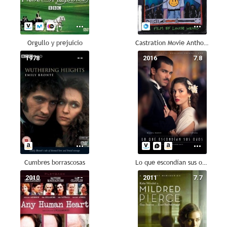
Orgullo y prejuicio
Castration Movie Anthology II: The Best of Both Worlds
1978
--
2016
7.8
Cumbres borrascosas
Lo que escondían sus ojos
2010
--
2011
7.7