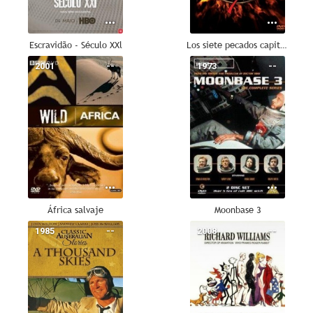
Escravidão - Século XXl
Los siete pecados capitales
2001
--
1973
--
África salvaje
Moonbase 3
1985
--
2008
--