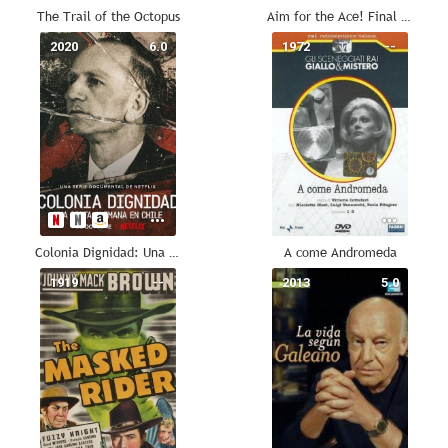
The Trail of the Octopus
Aim for the Ace! Final Stage
2020
6.0
1972
--
Colonia Dignidad: Una secta alemana en Chile
A come Andromeda
1919
--
2013
5.0