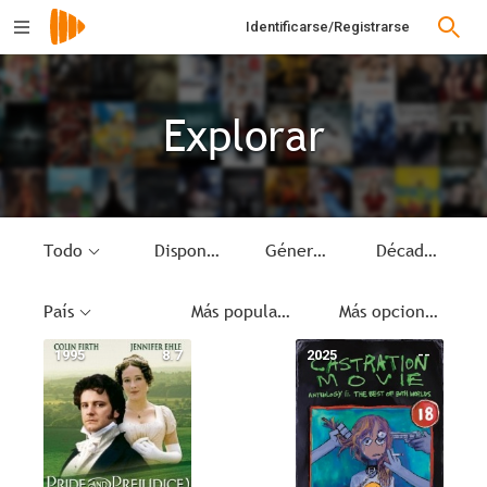
Identificarse/Registrarse
Explorar
Todo
Disponible
Género
Década
País
Más populares
Más opciones
1995
8.7
2025
--