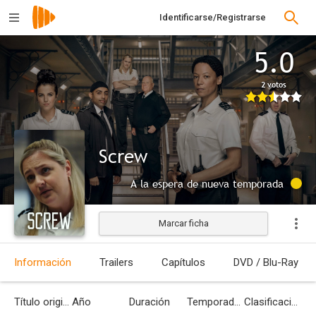
Identificarse/Registrarse
5.0
2 votos
Screw
A la espera de nueva temporada
Marcar ficha
Información
Trailers
Capítulos
DVD / Blu-Ray
Título original
Año
Duración
Temporadas
Clasificación por edades