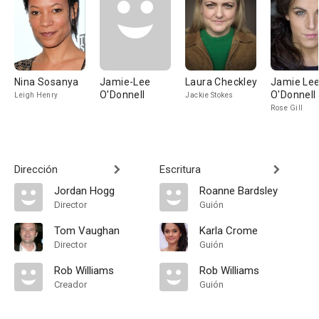
Nina Sosanya
Jamie-Lee
Laura Checkley
Jamie Le
O'Donnell
O'Donnell
Leigh Henry
Jackie Stokes
Rose Gill
Dirección
Escritura
Jordan Hogg
Roanne Bardsley
Director
Guión
Tom Vaughan
Karla Crome
Director
Guión
Rob Williams
Rob Williams
Creador
Guión