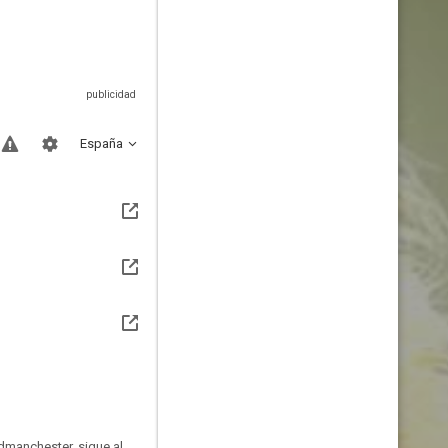
España
dmanchester, sigue al