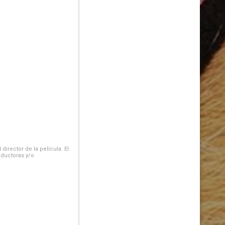
irector de la película. El
oductoras y/o