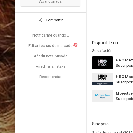
Abandonada
Compartir
Notificarme cuando...
Disponible en...
N
Editar fechas de marcado
Suscripción
Añadir nota privada
HBO Max
Suscripci
Añadir a la lista/s
Recomendar
HBO Max
Suscripci
Movistar
Suscripci
Sinopsis
Serie documental (2019