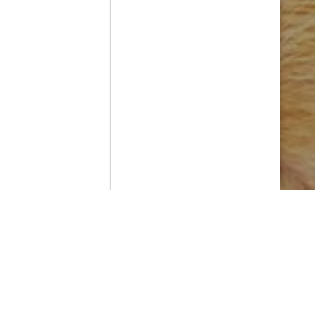
Contenido que expirara en VOD
Amazon Prime Video
Netflix
Filmin
Movistar+