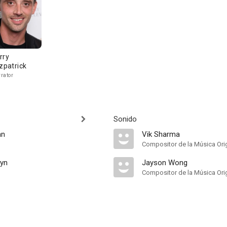
rry
tzpatrick
rator
Sonido
an
Vik Sharma
Compositor de la Música Orig
lyn
Jayson Wong
Compositor de la Música Orig