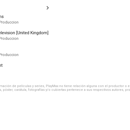
lms
Produccion
levision [United Kingdom]
Produccion
Produccion
ht
ación de películas y series, PlayMax no tiene relación alguna con el productor o el d
, póster, carátula, fotografías y/o cubiertas pertenece a sus respectivos autores, pr