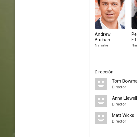
Andrew
Pe
Buchan
Fi
Narrator
Nar
Dirección
Tom Bowm
Director
Anna Llewel
Director
Matt Wicks
Director