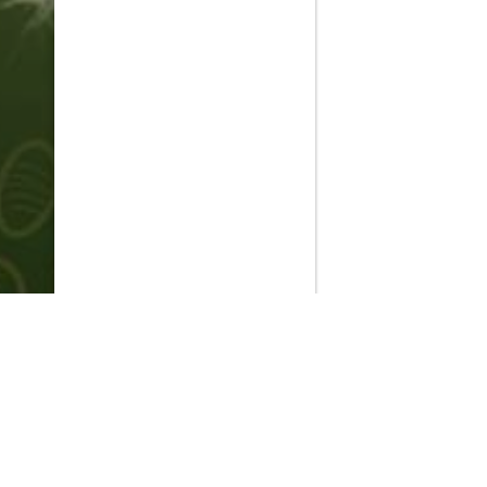
PlayMax
2026
Series populares
La Casa del Dragón
Silo
Stuart no consigue salvar el universo
Ted Lasso