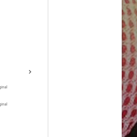
inal
inal