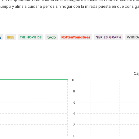
cuerpo y alma a cuidar a perros sin hogar con la mirada puesta en que consig
Ca
10
8
6
4
2
0