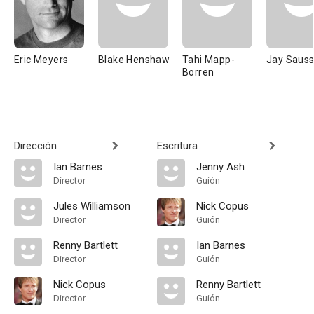
Eric Meyers
Blake Henshaw
Tahi Mapp-
Jay Saus
Borren
Dirección
Escritura
Ian Barnes
Jenny Ash
Director
Guión
Jules Williamson
Nick Copus
Director
Guión
Renny Bartlett
Ian Barnes
Director
Guión
Nick Copus
Renny Bartlett
Director
Guión