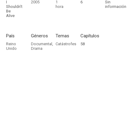
I
2005
1
6
Sin
Shouldn't
hora
información
Be
Alive
País
Géneros
Temas
Capítulos
Reino
Documental
,
Catástrofes
58
Unido
Drama