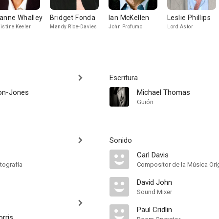
anne Whalley
Bridget Fonda
Ian McKellen
Leslie Phillips
istine Keeler
Mandy Rice-Davies
John Profumo
Lord Astor
Escritura
on-Jones
Michael Thomas
Guión
Sonido
Carl Davis
tografía
Compositor de la Música Orig
David John
Sound Mixer
Paul Cridlin
rris