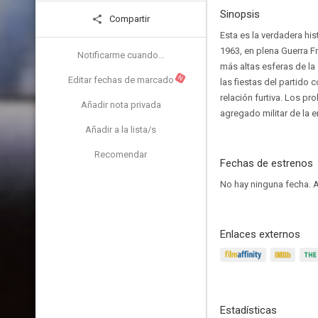
Sinopsis
Compartir
Esta es la verdadera hi
1963, en plena Guerra Fr
Notificarme cuando...
más altas esferas de la
N
Editar fechas de marcado
las fiestas del partido
relación furtiva. Los p
Añadir nota privada
agregado militar de la 
Añadir a la lista/s
Recomendar
Fechas de estrenos
No hay ninguna fecha.
A
Enlaces externos
Estadísticas