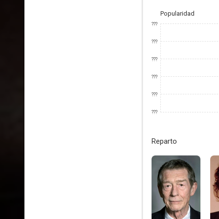
Popularidad
???
???
???
???
???
???
Reparto