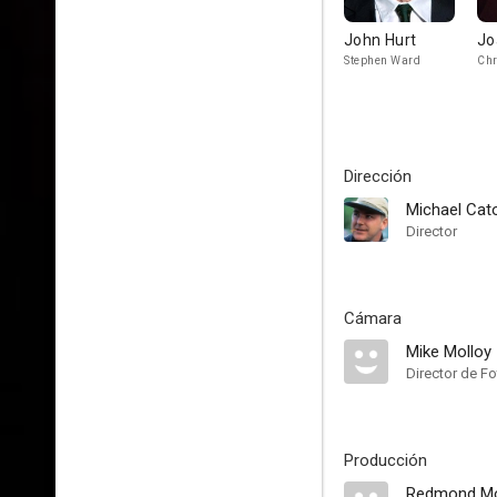
John Hurt
Jo
Stephen Ward
Chr
Dirección
Michael Cat
Director
Cámara
Mike Molloy
Director de Fo
Producción
Redmond Mo