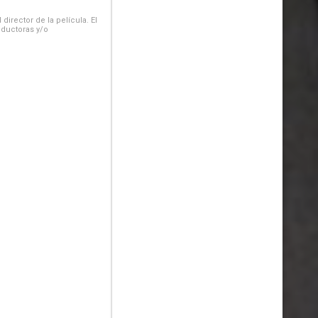
irector de la película. El
oductoras y/o