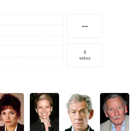
--
0
votos