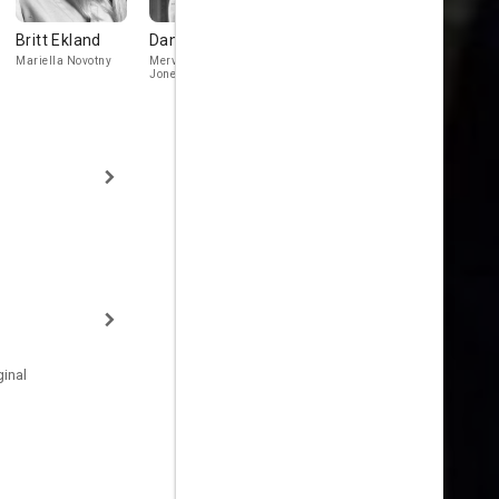
Britt Ekland
Daniel Massey
Roland Gift
Alex Norto
Mariella Novotny
Mervyn Griffith-
Johnnie Edgecombe
Detective Insp
Jones
inal