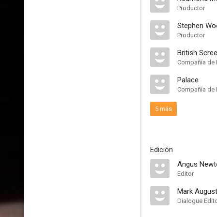
Productor
Stephen Woo
Productor
British Scre
Compañía de 
Palace
Compañía de 
5 más
Edición
Angus Newt
Editor
Mark Augus
Dialogue Edit