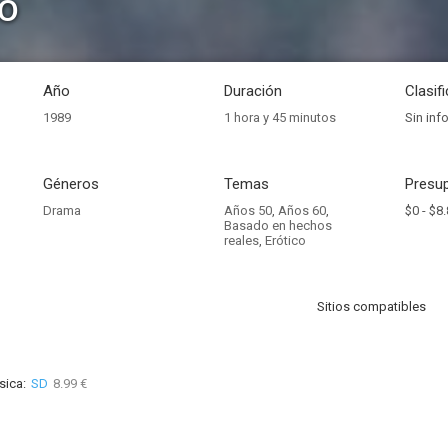
o
Año
Duración
Clasif
1989
1 hora y 45 minutos
Sin inf
Géneros
Temas
Presup
Drama
Años 50
,
Años 60
,
$0 -
$8.
Basado en hechos
reales
,
Erótico
Sitios compatibles
sica:
SD
8.99 €