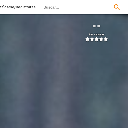
tificarse/Registrarse
--
Sin valorar