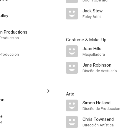
Boom Operator
Jack Stew
lley
Foley Artist
en Productions
Produccion
Costume & Make-Up
Joan Hills
Produccion
Maquilladora
Jane Robinson
Diseño de Vestuario
Arte
on
Simon Holland
Diseño de Producción
te
Chris Townsend
or
Dirección Artística