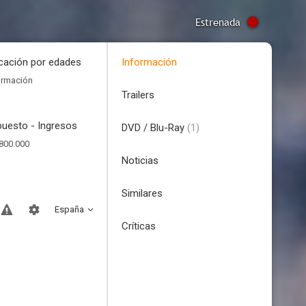
Estrenada
icación por edades
Información
ormación
Trailers
uesto - Ingresos
DVD / Blu-Ray
(1)
800.000
Noticias
Similares
España
Críticas