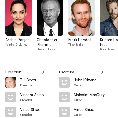
Archie Panjabi
Christopher
Mark Rendall
Kristen Ho
Plummer
Ried
Kendra O'Malley
Theo Barker
Howard Lawson
Dom Hayes
Dirección
Escritura
T.J. Scott
John Krizanc
Director
Guión
Vincent Shiao
Malcolm MacRury
Creador
Guión
Vince Shiao
Vince Shiao
Creador
Guión