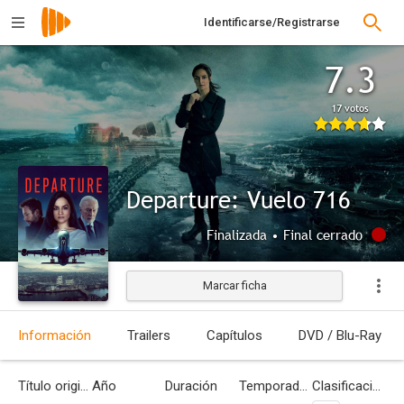
Identificarse/Registrarse
7.3
17 votos
Departure: Vuelo 716
Finalizada • Final cerrado
Marcar ficha
Información
Trailers
Capítulos
DVD / Blu-Ray
Título original
Año
Duración
Temporadas
Clasificación por edades