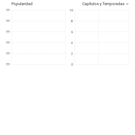
Popularidad
Capítulos y Temporadas
???
10
???
8
???
6
???
4
???
2
???
0