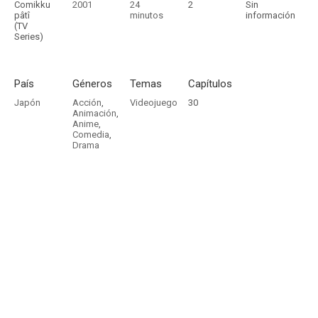
Comikku
2001
24
2
Sin
pâtî
minutos
información
(TV
Series)
País
Géneros
Temas
Capítulos
Japón
Acción
,
Videojuego
30
Animación
,
Anime
,
Comedia
,
Drama