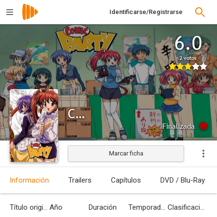
Identificarse/Registrarse
6.0
2 votos
Comic Party
Finalizada
Marcar ficha
Información
Trailers
Capítulos
DVD / Blu-Ray
Título original
Año
Duración
Temporadas
Clasificación por edades