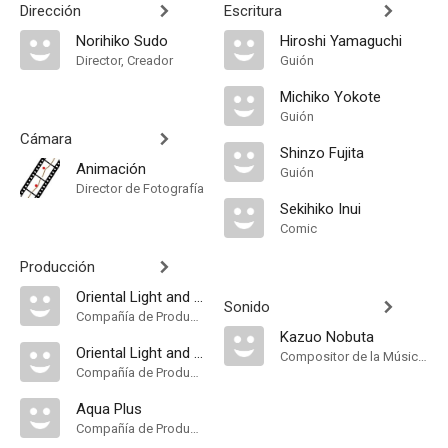
Dirección
Escritura
Norihiko Sudo
Hiroshi Yamaguchi
Director, Creador
Guión
Michiko Yokote
Guión
Cámara
Shinzo Fujita
Animación
Guión
Director de Fotografía
Sekihiko Inui
Comic
Producción
Oriental Light and Magic
Sonido
Compañía de Produccion
Kazuo Nobuta
Oriental Light and Magic , Aqua Plus, KSS
Compositor de la Música Original
Compañía de Produccion
Aqua Plus
Compañía de Produccion