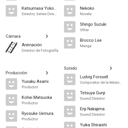
Katsumasa Yokomine
Nekoko
Director, Series Director
Novela
Shingo Suzuki
Other
Cámara
Brocco Lee
Animación
Manga
Director de Fotografía
Sonido
Producción
Ludvig Forssell
Yusaku Asami
Compositor de la Música Original
Productor
Tetsuya Gunji
Kohei Matsuoka
Sound Director
Productor
Enji Nakajima
Ryosuke Uemura
Sound Director
Productor
Yuika Shiraishi