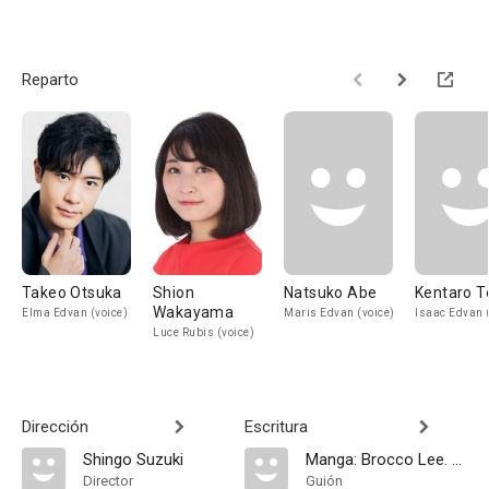
Reparto
Takeo Otsuka
Shion
Natsuko Abe
Kentaro T
Wakayama
Elma Edvan (voice)
Maris Edvan (voice)
Isaac Edvan 
Luce Rubis (voice)
Dirección
Escritura
Shingo Suzuki
Manga: Brocco Lee. Novelas: Nekoko
Director
Guión