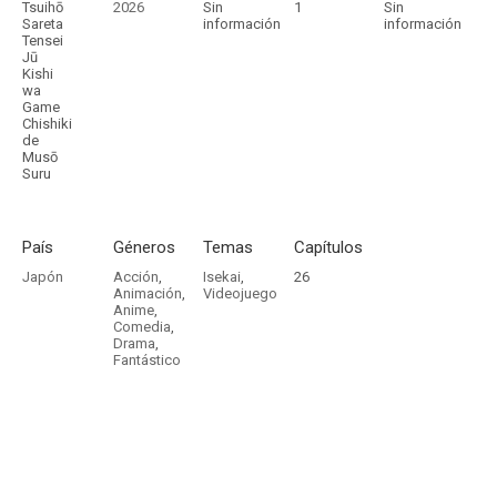
Tsuihō
2026
Sin
1
Sin
Sareta
información
información
Tensei
Jū
Kishi
wa
Game
Chishiki
de
Musō
Suru
País
Géneros
Temas
Capítulos
Japón
Acción
,
Isekai
,
26
Animación
,
Videojuego
Anime
,
Comedia
,
Drama
,
Fantástico