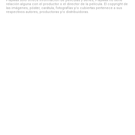
PlayMax solo ofrece información de películas y series, PlayMax no tiene
relación alguna con el productor o el director de la película. El copyright de
las imágenes, póster, carátula, fotografías y/o cubiertas pertenece a sus
respectivos autores, productoras y/o distribuidoras.