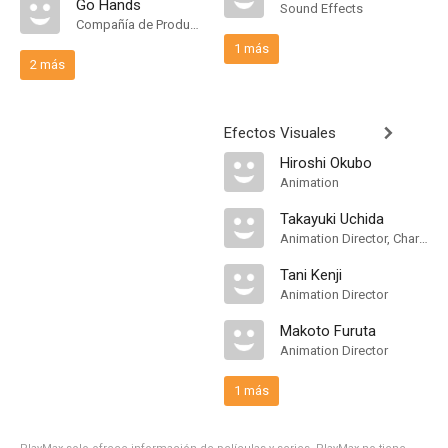
Go Hands
Sound Effects
Compañía de Produccion
1 más
2 más
Efectos Visuales
Hiroshi Okubo
Animation
Takayuki Uchida
Animation Director, Character Designer
Tani Kenji
Animation Director
Makoto Furuta
Animation Director
1 más