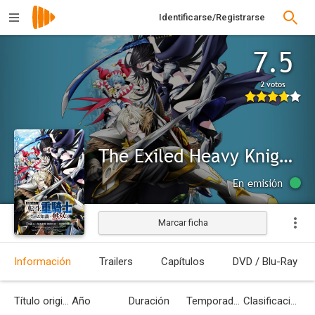
Identificarse/Registrarse
7.5
2 votos
The Exiled Heavy Knight Knows How to Game the System
En emisión
Marcar ficha
Información
Trailers
Capítulos
DVD / Blu-Ray
Título original
Año
Duración
Temporadas
Clasificación por edades