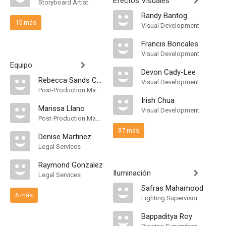
Efectos Visuales
Storyboard Artist
Randy Bantog
15 más
Visual Development
Francis Boncales
Visual Development
Equipo
Devon Cady-Lee
Rebecca Sands Coutts
Visual Development
Post-Production Manager
Irish Chua
Marissa Llano
Visual Development
Post-Production Manager
37 más
Denise Martinez
Legal Services
Raymond Gonzalez
Iluminación
Legal Services
Safras Mahamood
6 más
Lighting Supervisor
Bappaditya Roy