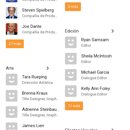
3 más
Steven Spielberg
Compañía de Produccion, Productor Ejecutivo
Joe Dante
Edición
Compañía de Produccion, Consultor de Producción
Ryan Samsam
27 más
Editor
Sheila McIntosh
Editor
Arte
Michael Garcia
Tara Rueping
Dialogue Editor
Dirección Artística
Kelly Ann Foley
Brenna Kraus
Dialogue Editor
Title Designer, Graphic Designer
11 más
Adrienne Steinbaum
Title Designer, Graphic Designer
James Lien