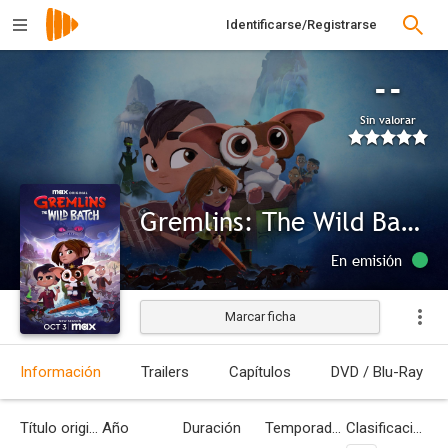
Identificarse/Registrarse
--
Sin valorar
Gremlins: The Wild Batch
En emisión
Marcar ficha
Información
Trailers
Capítulos
DVD / Blu-Ray
Título original
Año
Duración
Temporadas
Clasificación por edades