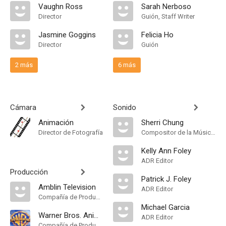
Vaughn Ross
Sarah Nerboso
Director
Guión, Staff Writer
Jasmine Goggins
Felicia Ho
Director
Guión
2 más
6 más
Cámara
Sonido
Animación
Sherri Chung
Director de Fotografía
Compositor de la Música Original
Kelly Ann Foley
ADR Editor
Producción
Patrick J. Foley
Amblin Television
ADR Editor
Compañía de Produccion
Michael Garcia
Warner Bros. Animation
ADR Editor
Compañía de Produccion