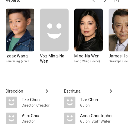
Reparto
Izaac Wang
Voz Ming-Na
Ming-Na Wen
James Ho
Wen
Sam Wing (voice)
Fong Wing (voice)
Grandpa (voi
Dirección
Escritura
Tze Chun
Tze Chun
Director, Creador
Guión
Alex Chiu
Anna Christopher
Director
Guión, Staff Writer