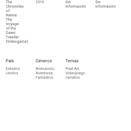
The
2010
Sin
Sin
Chronicles
información
información
of
Narnia:
The
Voyage
of the
Dawn
Treader
(Videogame)
País
Géneros
Temas
Estados
Animación
,
Pixel Art
,
Unidos
Aventuras
,
Videojuego
Fantástico
narrativo