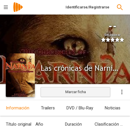
Identificarse/Registrarse
--
Sin valorar
Las crónicas de Narnia: La travesía del viajero del alba (Videojuego)
Marcar ficha
Información
Trailers
DVD / Blu-Ray
Noticias
Título original
Año
Duración
Clasificación por edades