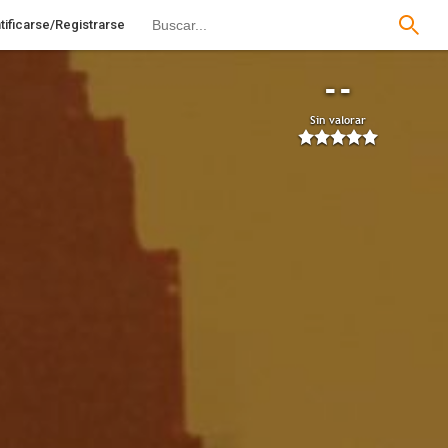
tificarse/Registrarse
--
Sin valorar