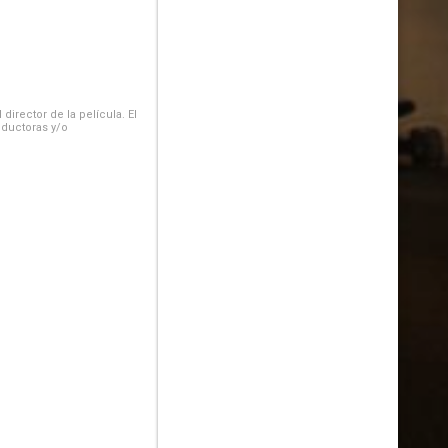
irector de la película. El
oductoras y/o