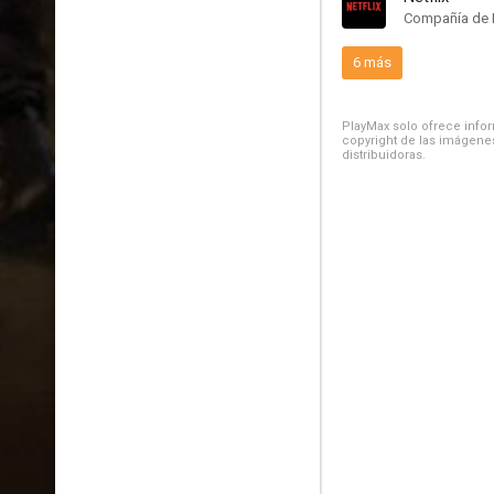
Compañía de 
6 más
PlayMax solo ofrece inform
copyright de las imágenes
distribuidoras.