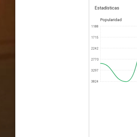
Estadísticas
Popularidad
1188
1715
2242
2770
3297
3824