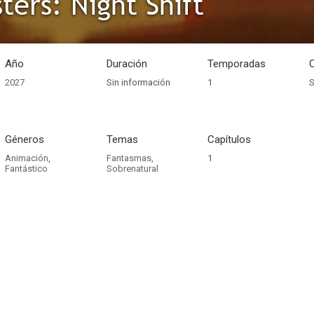
ters: Night Shift
Año
Duración
Temporadas
2027
Sin información
1
S
Géneros
Temas
Capítulos
Animación
,
Fantasmas
,
1
Fantástico
Sobrenatural