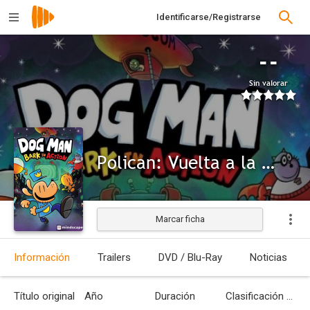
Identificarse/Registrarse
--
Sin valorar
Polican: Vuelta a la Carga
Marcar ficha
Información
Trailers
DVD / Blu-Ray
Noticias
Título original
Año
Duración
Clasificación por edades