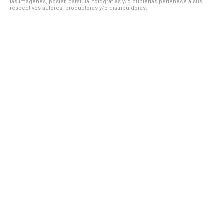
las imágenes, póster, carátula, fotografías y/o cubiertas pertenece a sus
respectivos autores, productoras y/o distribuidoras.