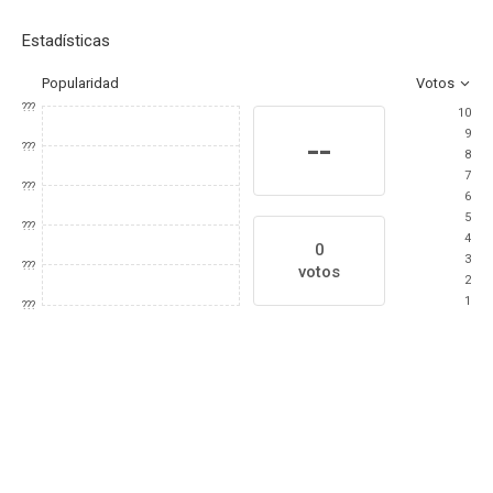
Estadísticas
Popularidad
Votos
???
10
9
--
???
8
7
???
6
5
???
4
0
3
???
votos
2
1
???