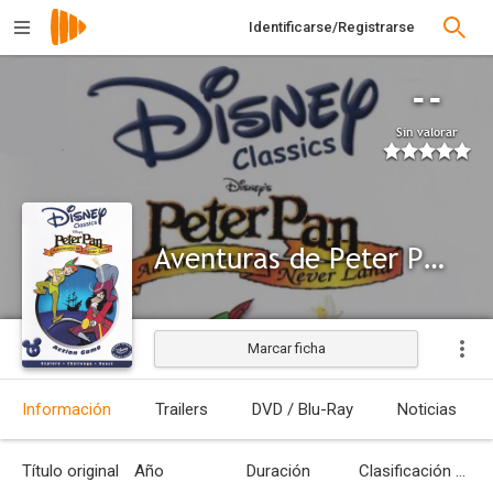
Identificarse/Registrarse
--
Sin valorar
Aventuras de Peter Pan en el País de Nunca Jamás
Marcar ficha
Información
Trailers
DVD / Blu-Ray
Noticias
Título original
Año
Duración
Clasificación por edades