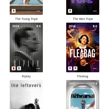
The Young Pope
The New Pope
2024
8.6
2016
8.6
Ripley
Fleabag
2014
8.3
2022
7.8