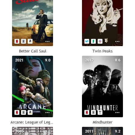
Better Call Saul
Twin Peaks
2021
9.0
2017
8.6
Arcane: League of Legends
Mindhunter
2005
9.2
2011
9.2