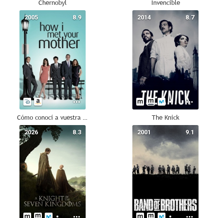
Chernobyl
Invencible
2005
8.9
2014
8.7
Cómo conocí a vuestra madre
The Knick
2026
8.3
2001
9.1