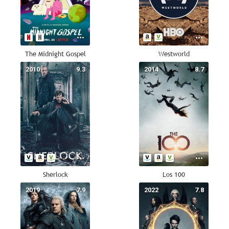
The Midnight Gospel
Westworld
2010
9.3
2014
8.7
Sherlock
Los 100
2019
7.9
2022
7.8