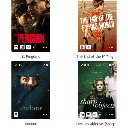
El Pingüino
The End of the F***ing World
2019
7.8
2018
8.2
Undone
Heridas abiertas (Sharp Objects)