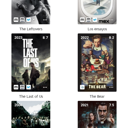
The Leftovers
Los ensayos
2023
8.7
2022
8.2
The Last of Us
The Bear
2004
8.7
2021
7.5