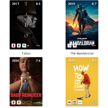
2017
8.5
2019
8.7
Taboo
The Mandalorian
2024
7.6
2020
8.5