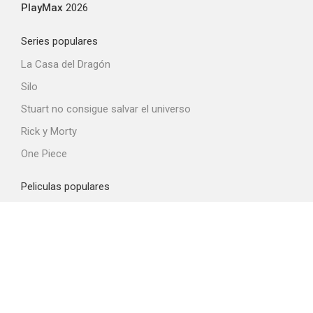
PlayMax
2026
Series populares
La Casa del Dragón
Silo
Stuart no consigue salvar el universo
Rick y Morty
One Piece
Peliculas populares
Spider-Man: Brand New Day
La odisea
La boca del diablo
Obsession
He-Man y los Masters del universo