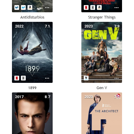
Antidisturbios
Stranger Things
2022
7.1
2023
7.9
1899
Gen V
2017
8.7
2023
7.7