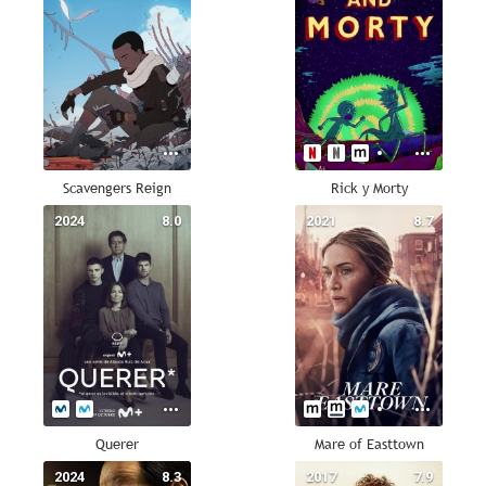
Scavengers Reign
Rick y Morty
2024
8.0
2021
8.7
Querer
Mare of Easttown
2024
8.3
2017
7.9