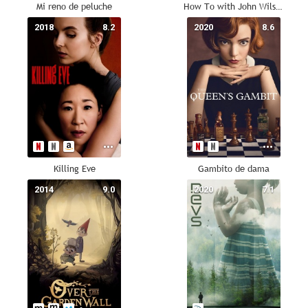
Mi reno de peluche
How To with John Wilson
2018
8.2
2020
8.6
Killing Eve
Gambito de dama
2014
9.0
2020
7.1