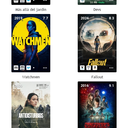
Más allá del jardín
Devs
2019
7.7
2024
8.3
Watchmen
Fallout
2020
8.0
2016
9.1