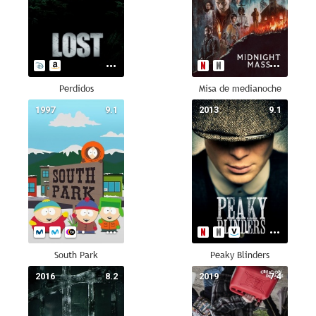
Perdidos
Misa de medianoche
1997
9.1
2013
9.1
South Park
Peaky Blinders
2016
8.2
2019
7.4