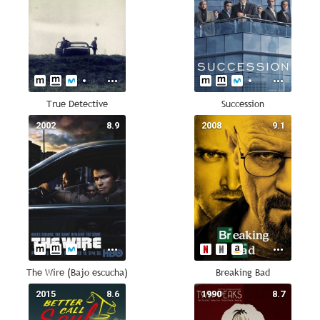
HBO
True Detective
Succession
2002
8.9
2008
9.1
The Wire (Bajo escucha)
Breaking Bad
2015
8.6
1990
8.7