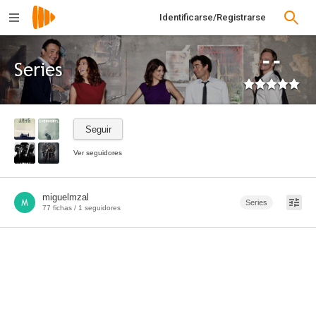
Identificarse/Registrarse
--
Series
Seguir
Ver seguidores
miguelmzal
Filtrar
Series
77 fichas /
1
seguidores
Películas
Netflix
1967
1m
Amazon
Acción