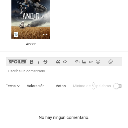
Andor
Fecha
Valoración
Votos
Mínimo de
Afinidad
50
palabras
No hay ningun comentario.