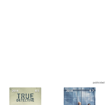
Filmaffinity
Serie de
TV
Crimen
Animación
Clan TVE
Filmin
2021 -
2025
2015 -
2031
2020 -
2031
2026
Anime
Intriga
Romance
2026 -
2031
España
2014
8.5
2018
8.7
40m - 1h
20m
Bélico