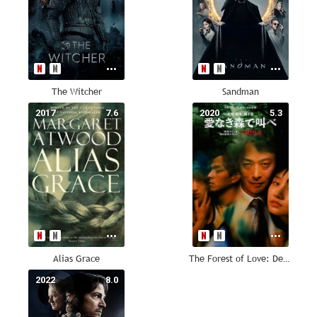
The Witcher
Sandman
2017
7.6
2020
5.3
Alias Grace
The Forest of Love: Deep Cut
2022
8.0