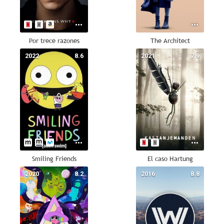
Por trece razones
The Architect
2022
8.6
2021
7.9
Smiling Friends
El caso Hartung
2020
8.2
2016
8.8