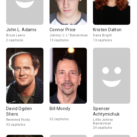
John L. Adams
Connor Price
Kristen Dalton
Bruce Lewis
Johnny 'J.J.' Bannerman
Dana Bright
2 capítulos
13 capítulos
13 capítulos
David Ogden
Bill Mondy
Spencer
Stiers
Achtymichuk
32 capítulos
Reverend Purdy
Little Johnny
Bannerman
32 capítulos
24 capítulos