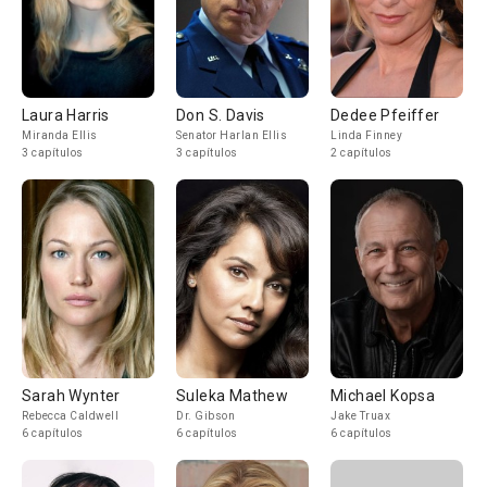
Laura Harris
Don S. Davis
Dedee Pfeiffer
Miranda Ellis
Senator Harlan Ellis
Linda Finney
3 capítulos
3 capítulos
2 capítulos
Sarah Wynter
Suleka Mathew
Michael Kopsa
Rebecca Caldwell
Dr. Gibson
Jake Truax
6 capítulos
6 capítulos
6 capítulos