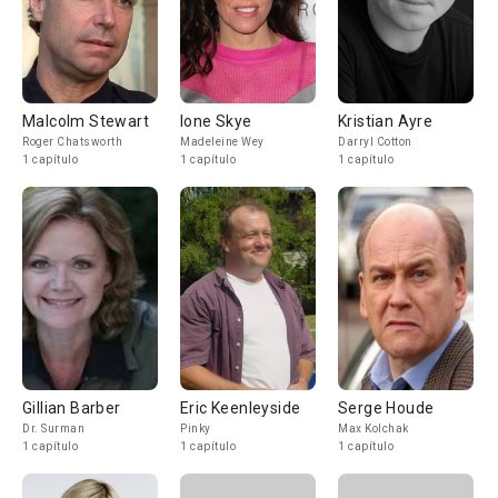
Malcolm Stewart
Ione Skye
Kristian Ayre
Roger Chatsworth
Madeleine Wey
Darryl Cotton
1 capítulo
1 capítulo
1 capítulo
Gillian Barber
Eric Keenleyside
Serge Houde
Dr. Surman
Pinky
Max Kolchak
1 capítulo
1 capítulo
1 capítulo