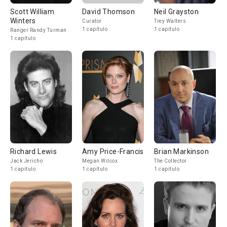
Scott William
David Thomson
Neil Grayston
Winters
Curator
Trey Walters
1 capítulo
1 capítulo
Ranger Randy Turman
1 capítulo
Richard Lewis
Amy Price-Francis
Brian Markinson
Jack Jericho
Megan Wilcox
The Collector
1 capítulo
1 capítulo
1 capítulo