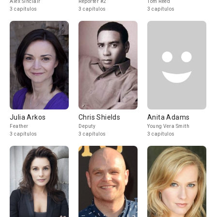
Alex Sinclair
Reporter #2
Tom Reed
3 capítulos
3 capítulos
3 capítulos
Julia Arkos
Chris Shields
Anita Adams
Feather
Deputy
Young Vera Smith
3 capítulos
3 capítulos
3 capítulos