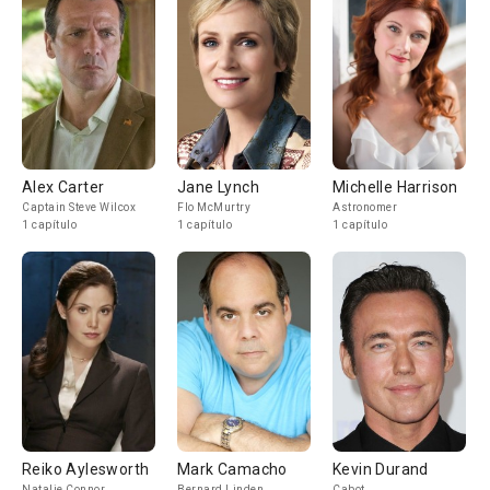
Alex Carter
Jane Lynch
Michelle Harrison
Captain Steve Wilcox
Flo McMurtry
Astronomer
1 capítulo
1 capítulo
1 capítulo
Reiko Aylesworth
Mark Camacho
Kevin Durand
Natalie Connor
Bernard Linden
Cabot