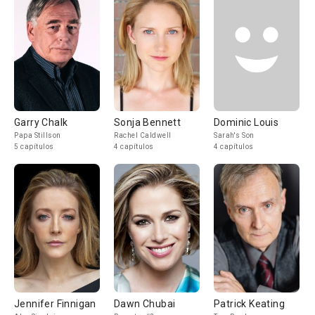
Garry Chalk
Sonja Bennett
Dominic Louis
Papa Stillson
Rachel Caldwell
Sarah's Son
5 capítulos
4 capítulos
4 capítulos
Jennifer Finnigan
Dawn Chubai
Patrick Keating