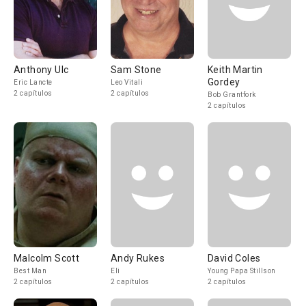
Anthony Ulc
Sam Stone
Keith Martin
Gordey
Eric Lancte
Leo Vitali
2 capítulos
2 capítulos
Bob Grantfork
2 capítulos
Malcolm Scott
Andy Rukes
David Coles
Best Man
Eli
Young Papa Stillson
2 capítulos
2 capítulos
2 capítulos