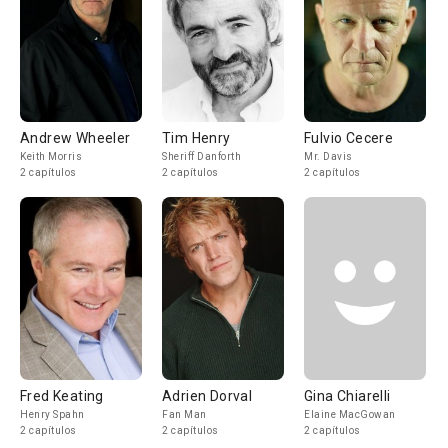
Andrew Wheeler
Tim Henry
Fulvio Cecere
Keith Morris
Sheriff Danforth
Mr. Davis
2 capítulos
2 capítulos
2 capítulos
Fred Keating
Adrien Dorval
Gina Chiarelli
Henry Spahn
Fan Man
Elaine MacGowan
2 capítulos
2 capítulos
2 capítulos