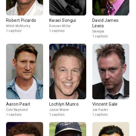
Robert Picardo
Kwasi Songui
David James
Lewis
Mitch McMurtry
Duncan Miller
1 capítulo
1 capítulo
Stemple
1 capítulo
Aaron Pearl
Lochlyn Munro
Vincent Gale
Cole Raymond
Jason Moore
Joe Foster
1 capítulo
1 capítulo
1 capítulo