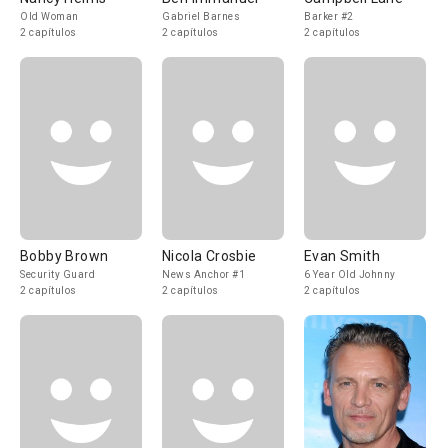
Old Woman
Gabriel Barnes
Barker #2
2 capítulos
2 capítulos
2 capítulos
Bobby Brown
Nicola Crosbie
Evan Smith
Security Guard
News Anchor #1
6 Year Old Johnny
2 capítulos
2 capítulos
2 capítulos