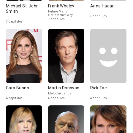
Michael St. John
Frank Whaley
Anna Hagan
Smith
Future Man /
Christopher Wey
6 capítulos
7 capítulos
7 capítulos
Cara Buono
Martin Donovan
Rick Tae
Malcolm Janus
6 capítulos
6 capítulos
4 capítulos