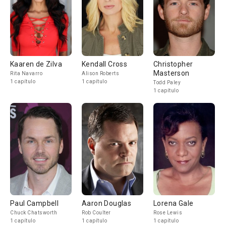
Kaaren de Zilva
Kendall Cross
Christopher
Masterson
Rita Navarro
Alison Roberts
1 capítulo
1 capítulo
Todd Paley
1 capítulo
Paul Campbell
Aaron Douglas
Lorena Gale
Chuck Chatsworth
Rob Coulter
Rose Lewis
1 capítulo
1 capítulo
1 capítulo