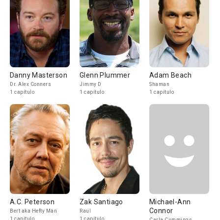
Danny Masterson
Glenn Plummer
Adam Beach
Dr. Alex Conners
Jimmy D
Shaman
1 capítulo
1 capítulo
1 capítulo
A.C. Peterson
Zak Santiago
Michael-Ann
Connor
Bert aka Hefty Man
Raul
1 capítulo
1 capítulo
Carla Cummings