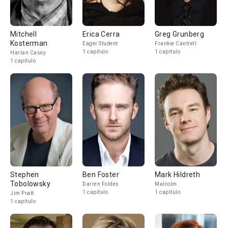
Mitchell
Erica Cerra
Greg Grunberg
Kosterman
Eager Student
Frankie Cantrell
1 capítulo
1 capítulo
Harlan Casey
1 capítulo
Stephen
Ben Foster
Mark Hildreth
Tobolowsky
Darren Foldes
Malcolm
1 capítulo
1 capítulo
Jim Pratt
1 capítulo