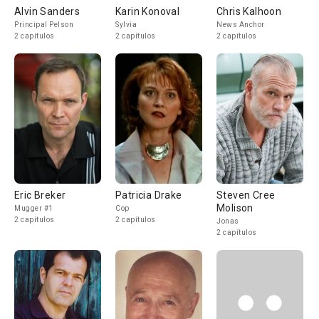
Alvin Sanders
Karin Konoval
Chris Kalhoon
Principal Pelson
Sylvia
News Anchor
2 capítulos
2 capítulos
2 capítulos
Eric Breker
Patricia Drake
Steven Cree
Molison
Mugger #1
Cop
2 capítulos
2 capítulos
Jonas
2 capítulos