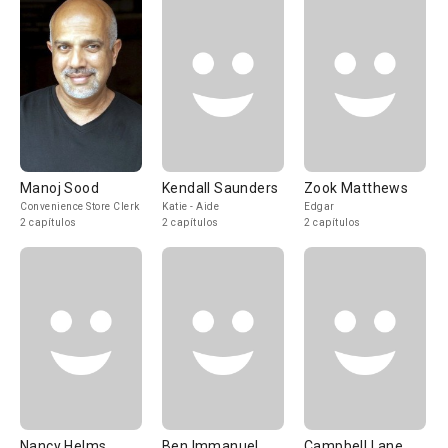
Manoj Sood
Kendall Saunders
Zook Matthews
Convenience Store Clerk
Katie - Aide
Edgar
2 capítulos
2 capítulos
2 capítulos
Nancy Helms
Ben Immanuel
Campbell Lane