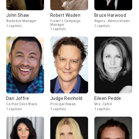
John Shaw
Robert Wisden
Bruce Harwood
Bookstore Manager
Fisher's Campaign
Rogers - Administrator
Manager
1 capítulo
1 capítulo
1 capítulo
Dan Joffre
Judge Reinhold
Eileen Pedde
Co-Pilot Colin Black
Principal Rowan
Mrs. Cahill
1 capítulo
1 capítulo
1 capítulo