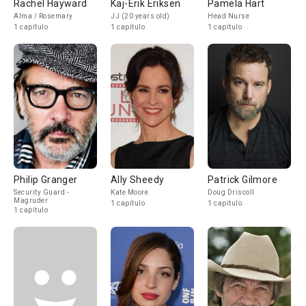
Rachel Hayward
Kaj-Erik Eriksen
Pamela Hart
Alma / Rosemary
JJ (20 years old)
Head Nurse
1 capítulo
1 capítulo
1 capítulo
Philip Granger
Ally Sheedy
Patrick Gilmore
Security Guard -
Kate Moore
Doug Driscoll
Magruder
1 capítulo
1 capítulo
1 capítulo