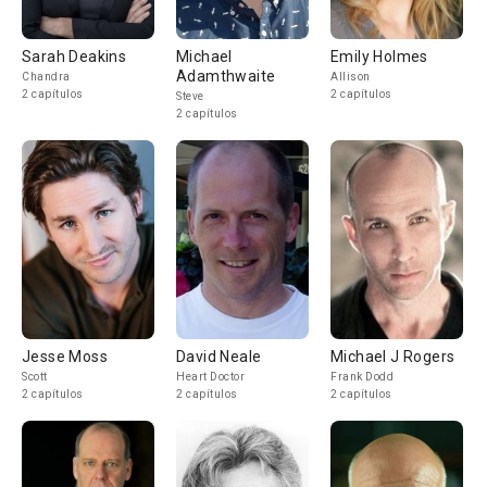
Sarah Deakins
Michael
Emily Holmes
Adamthwaite
Chandra
Allison
2 capítulos
2 capítulos
Steve
2 capítulos
Jesse Moss
David Neale
Michael J Rogers
Scott
Heart Doctor
Frank Dodd
2 capítulos
2 capítulos
2 capítulos