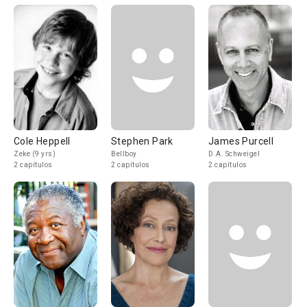
Cole Heppell
Stephen Park
James Purcell
Zeke (9 yrs)
Bellboy
D.A. Schweigel
2 capítulos
2 capítulos
2 capítulos