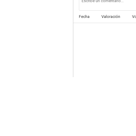
Fecha
Valoración
V
Durham County
--
El buen samaritano
--