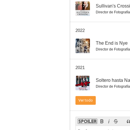
7.7
Sullivan's Cross
Director de Fotografía
Castillos de hielo: El triunfo de la pasión
2022
5.9
--
The End is Nye
Director de Fotografía
2021
5.9
Soltero hasta N
Director de Fotografía
Soltero hasta Navidad
Ver todo
4.0