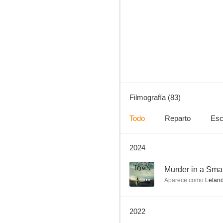
Sanctuary
10
Filmografía (83)
Todo
Reparto
Esc
2024
Beast Wars
9.0
--
Murder in a Sma
Aparece como
Leland
2022