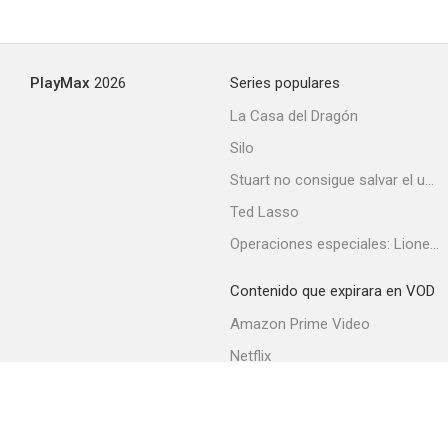
Two
PlayMax
2026
Series populares
--
La Casa del Dragón
Silo
Stuart no consigue salvar el universo
Ted Lasso
Operaciones especiales: Lioness
Contenido que expirara en VOD
G.I. Joe Extreme (TV Series)
Amazon Prime Video
--
Netflix
Filmin
Movistar+