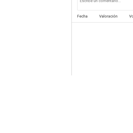
Fecha
Valoración
V
Los inmortales
7.5
Abducidos
7.3