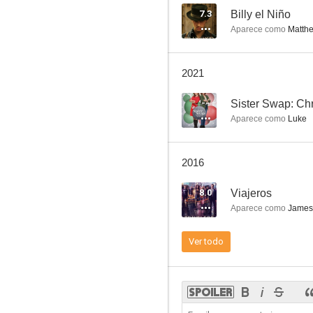
7.3
Billy el Niño
Aparece como
Matth
The Commish
2021
8.5
--
Sister Swap: Chr
Aparece como
Luke
2016
8.0
Viajeros
Aparece como
James 
Senderos misteriosos
Ver todo
7.9