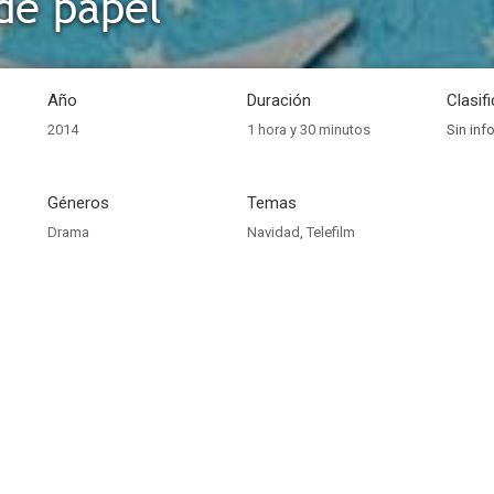
de papel
Año
Duración
Clasif
2014
1 hora y 30 minutos
Sin inf
Géneros
Temas
Drama
Navidad
,
Telefilm