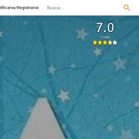
tificarse/Registrarse
7.0
1 voto