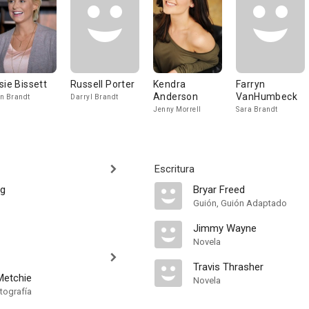
sie Bissett
Russell Porter
Kendra
Farryn
Anderson
VanHumbeck
n Brandt
Darryl Brandt
Jenny Morrell
Sara Brandt
Escritura
ng
Bryar Freed
Guión, Guión Adaptado
Jimmy Wayne
Novela
Travis Thrasher
Metchie
Novela
tografía