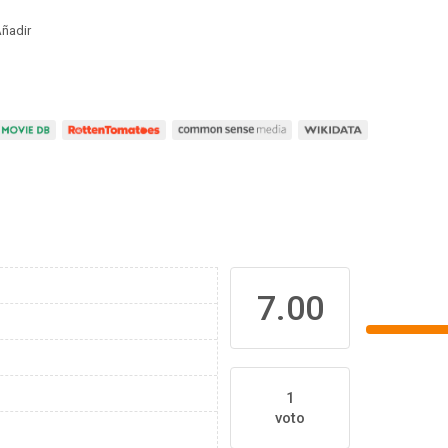
ñadir
7.00
1
voto