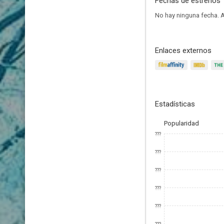
Fechas de estrenos
No hay ninguna fecha.
A
Enlaces externos
Estadísticas
Popularidad
???
???
???
???
???