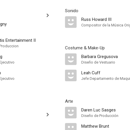
Sonido
Russ Howard III
igny
Compositor de la Música Orig
is Entertainment II
Produccion
Costume & Make-Up
ng
Barbara Gregusova
Ejecutivo
Diseño de Vestuario
n
Leah Cuff
Ejecutivo
Jefe Departamento de Maquil
Arte
Daren Luc Sasges
Diseño de Producción
Matthew Brunt