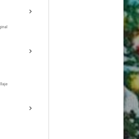
inal
laje