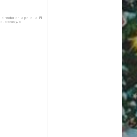
irector de la película. El
oductoras y/o