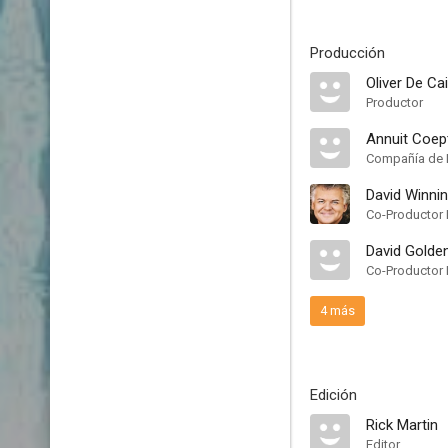
Producción
Oliver De Ca
Productor
Annuit Coept
Compañía de 
David Winni
Co-Productor 
David Golde
Co-Productor 
4 más
Edición
Rick Martin
Editor