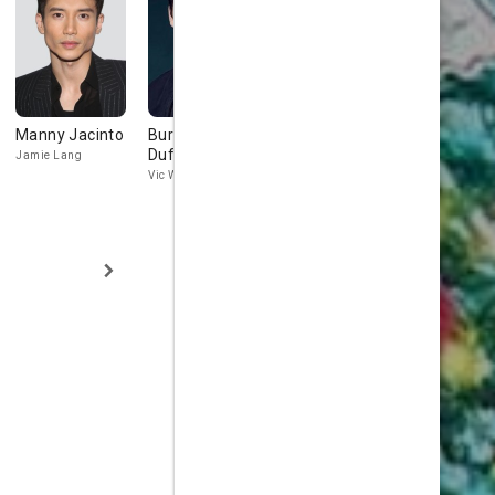
Manny Jacinto
Burkely
Anja Savcic
Rustin Gre
Duffield
Jamie Lang
Cassie Bale
Thomas Brand
Vic West