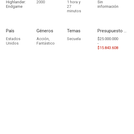
Highlander:
2000
1 hora y
Sin
Endgame
27
información
minutos
País
Géneros
Temas
Presupuesto - Ingresos
Estados
Acción
,
Secuela
$25.000.000
Unidos
Fantástico
-
$15.843.608