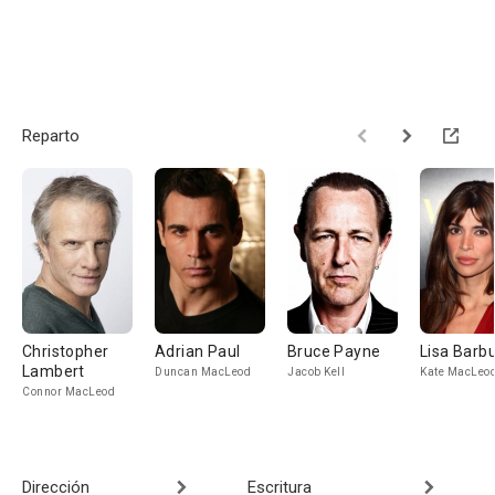
Reparto
Christopher
Adrian Paul
Bruce Payne
Lisa Barb
Lambert
Duncan MacLeod
Jacob Kell
Kate MacLeod
Connor MacLeod
Dirección
Escritura