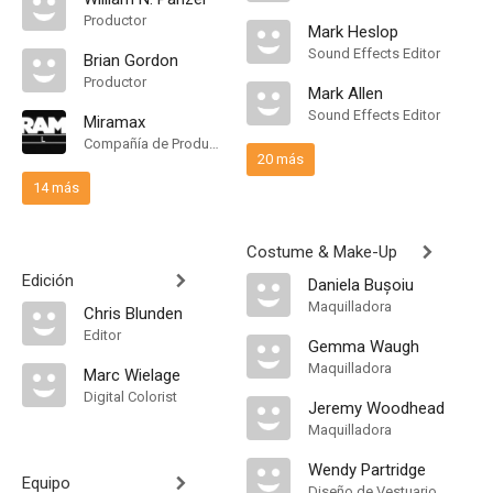
Productor
Mark Heslop
Sound Effects Editor
Brian Gordon
Productor
Mark Allen
Sound Effects Editor
Miramax
Compañía de Produccion
20 más
14 más
Costume & Make-Up
Edición
Daniela Bușoiu
Maquilladora
Chris Blunden
Editor
Gemma Waugh
Maquilladora
Marc Wielage
Digital Colorist
Jeremy Woodhead
Maquilladora
Wendy Partridge
Equipo
Diseño de Vestuario