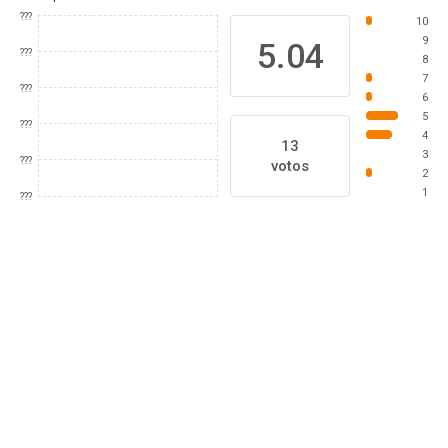
???
10
9
5.04
???
8
7
???
6
5
???
4
13
3
???
votos
2
1
???