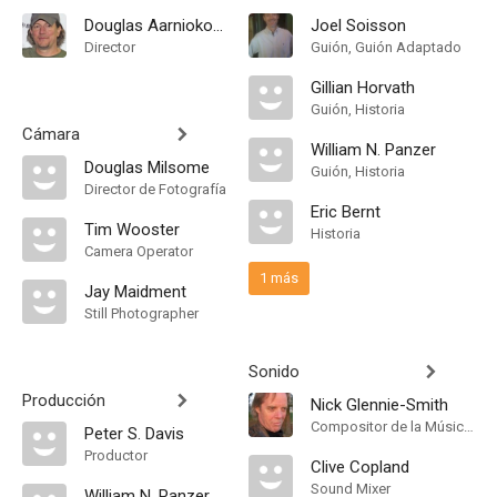
Douglas Aarniokoski
Joel Soisson
Director
Guión, Guión Adaptado
Gillian Horvath
Guión, Historia
Cámara
William N. Panzer
Douglas Milsome
Guión, Historia
Director de Fotografía
Eric Bernt
Tim Wooster
Historia
Camera Operator
1 más
Jay Maidment
Still Photographer
Sonido
Producción
Nick Glennie-Smith
Compositor de la Música Original
Peter S. Davis
Productor
Clive Copland
Sound Mixer
William N. Panzer