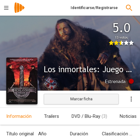
Identificarse/Registrarse
5.0
13 votos
Los inmortales: Juego final
Estrenada
Marcar ficha
Información
Trailers
DVD / Blu-Ray
(3)
Noticias
Título original
Año
Duración
Clasificación por edades