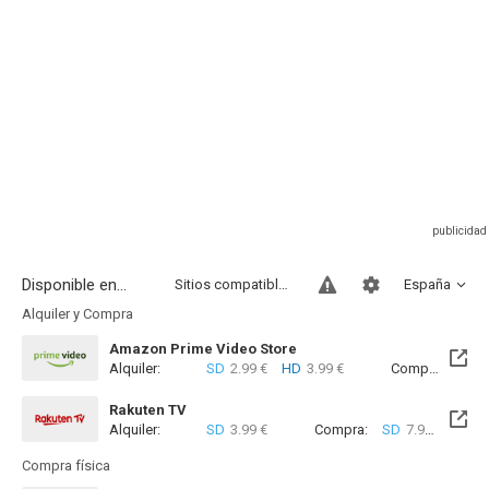
Disponible en...
Sitios compatibles
España
Alquiler y Compra
Amazon Prime Video Store
Alquiler:
SD
2.99 €
HD
3.99 €
Compra:
SD
7
Rakuten TV
Alquiler:
SD
3.99 €
Compra:
SD
7.99 €
Compra física