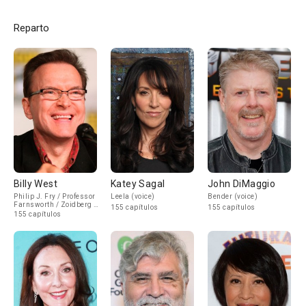
Reparto
Billy West
Katey Sagal
John DiMaggio
Philip J. Fry / Professor
Leela (voice)
Bender (voice)
Farnsworth / Zoidberg /
155 capítulos
155 capítulos
Zapp Brannigan (voice)
155 capítulos