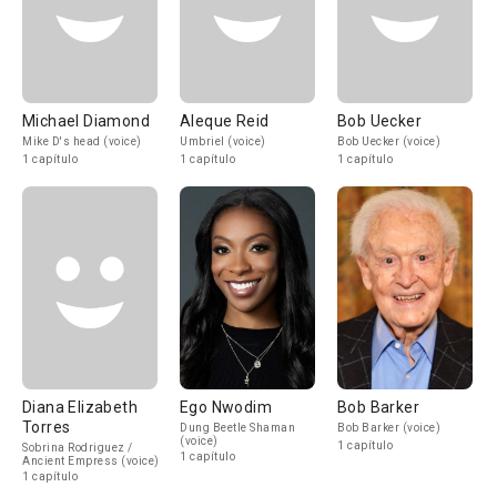
Michael Diamond
Aleque Reid
Bob Uecker
Mike D's head (voice)
Umbriel (voice)
Bob Uecker (voice)
1 capítulo
1 capítulo
1 capítulo
Diana Elizabeth
Ego Nwodim
Bob Barker
Torres
Dung Beetle Shaman
Bob Barker (voice)
(voice)
1 capítulo
Sobrina Rodriguez /
1 capítulo
Ancient Empress (voice)
1 capítulo