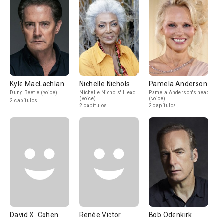
Kyle MacLachlan
Nichelle Nichols
Pamela Anderson
Dung Beetle (voice)
Nichelle Nichols' Head
Pamela Anderson's head
(voice)
(voice)
2 capítulos
2 capítulos
2 capítulos
David X. Cohen
Renée Victor
Bob Odenkirk