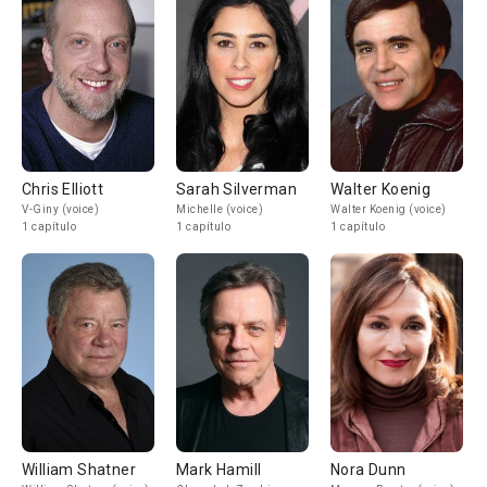
Chris Elliott
Sarah Silverman
Walter Koenig
V-Giny (voice)
Michelle (voice)
Walter Koenig (voice)
1 capítulo
1 capítulo
1 capítulo
William Shatner
Mark Hamill
Nora Dunn