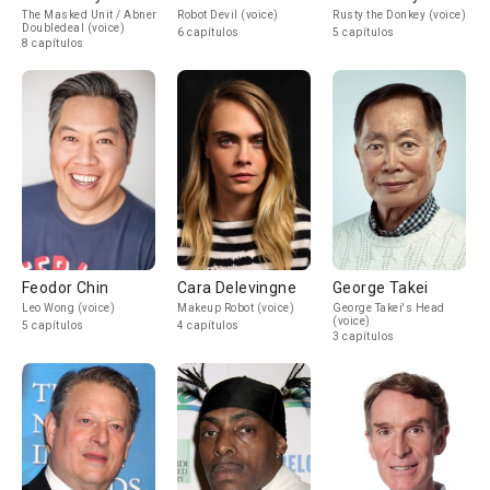
The Masked Unit / Abner
Robot Devil (voice)
Rusty the Donkey (voice)
Doubledeal (voice)
6 capítulos
5 capítulos
8 capítulos
Feodor Chin
Cara Delevingne
George Takei
Leo Wong (voice)
Makeup Robot (voice)
George Takei's Head
(voice)
5 capítulos
4 capítulos
3 capítulos