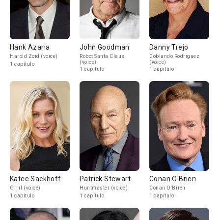
Hank Azaria
John Goodman
Danny Trejo
Harold Zoid (voice)
Robot Santa Claus
Doblando Rodriguez
(voice)
(voice)
1 capítulo
1 capítulo
1 capítulo
Katee Sackhoff
Patrick Stewart
Conan O'Brien
Grrrl (voice)
Huntmaster (voice)
Conan O'Brien
1 capítulo
1 capítulo
1 capítulo