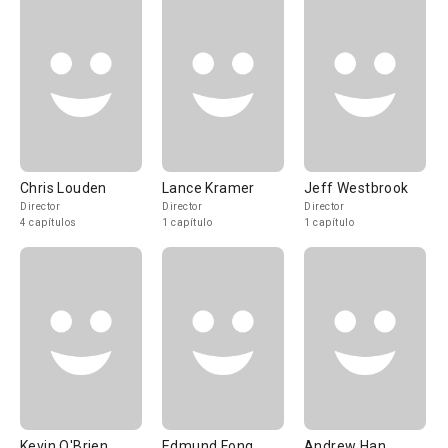
Chris Louden
Lance Kramer
Jeff Westbrook
Director
Director
Director
4 capítulos
1 capítulo
1 capítulo
Kevin O'Brien
Edmund Fong
Andrew Han