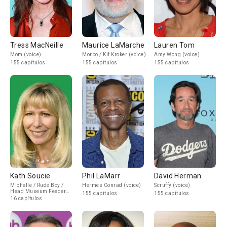
Tress MacNeille
Maurice LaMarche
Lauren Tom
Mom (voice)
Morbo / Kif Kroker (voice)
Amy Wong (voice)
155 capítulos
155 capítulos
155 capítulos
Kath Soucie
Phil LaMarr
David Herman
Michelle / Rude Boy /
Hermes Conrad (voice)
Scruffy (voice)
Head Museum Feeder
155 capítulos
155 capítulos
(voice)
16 capítulos