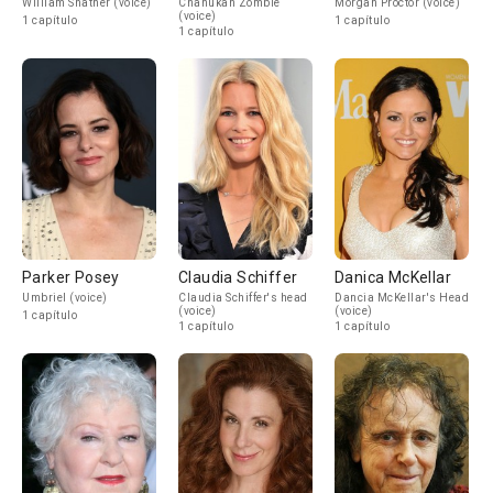
William Shatner (voice)
Chanukah Zombie
Morgan Proctor (voice)
(voice)
1 capítulo
1 capítulo
1 capítulo
Parker Posey
Claudia Schiffer
Danica McKellar
Umbriel (voice)
Claudia Schiffer's head
Dancia McKellar's Head
(voice)
(voice)
1 capítulo
1 capítulo
1 capítulo