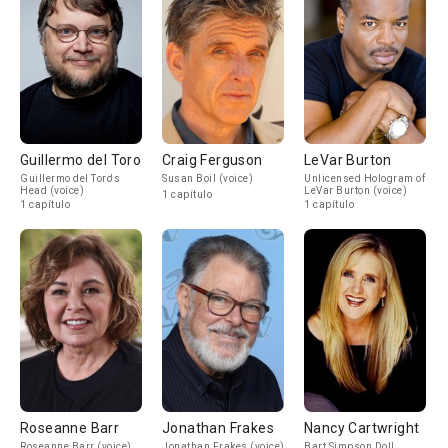
Guillermo del Toro
Craig Ferguson
LeVar Burton
Guillermo del Toro's
Susan Boil (voice)
Unlicensed Hologram of
Head (voice)
LeVar Burton (voice)
1 capítulo
1 capítulo
1 capítulo
Roseanne Barr
Jonathan Frakes
Nancy Cartwright
Roseanne Barr (voice)
Jonathan Frakes (voice)
Bart Simpson Doll