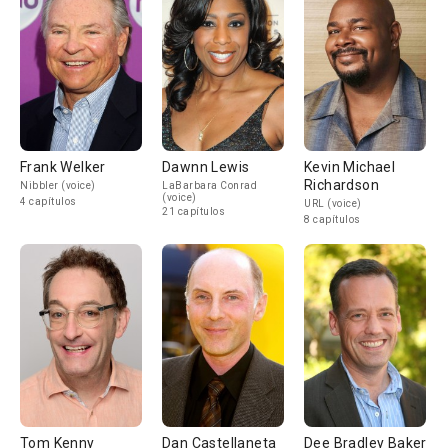
Frank Welker
Dawnn Lewis
Kevin Michael
Richardson
Nibbler (voice)
LaBarbara Conrad
(voice)
4 capítulos
URL (voice)
21 capítulos
8 capítulos
Tom Kenny
Dan Castellaneta
Dee Bradley Baker