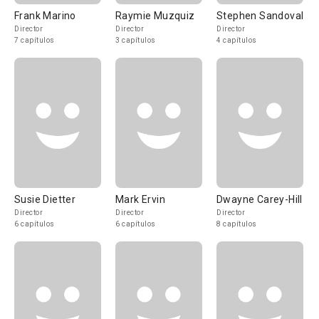
Frank Marino
Raymie Muzquiz
Stephen Sandoval
Director
Director
Director
7 capítulos
3 capítulos
4 capítulos
Susie Dietter
Mark Ervin
Dwayne Carey-Hill
Director
Director
Director
6 capítulos
6 capítulos
8 capítulos