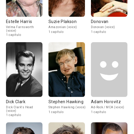
Estelle Harris
Suzie Plakson
Donovan
Velma Farnsworth
Amazonian (voice)
Donovan (voice)
(voice)
1 capítulo
1 capítulo
1 capítulo
Dick Clark
Stephen Hawking
Adam Horovitz
Dick Clark's Head
Stephen Hawking (voice)
Ad-Rock / MCA (voice)
(voice)
1 capítulo
1 capítulo
1 capítulo