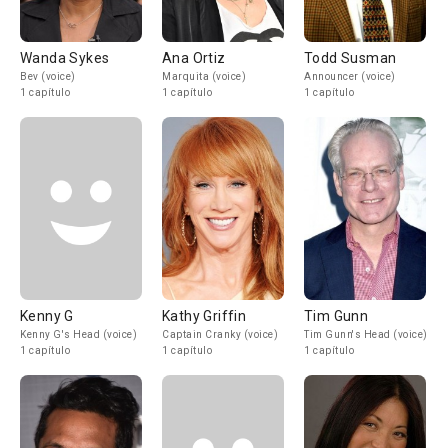
Wanda Sykes
Ana Ortiz
Todd Susman
Bev (voice)
Marquita (voice)
Announcer (voice)
1 capítulo
1 capítulo
1 capítulo
Kenny G
Kathy Griffin
Tim Gunn
Kenny G's Head (voice)
Captain Cranky (voice)
Tim Gunn's Head (voice)
1 capítulo
1 capítulo
1 capítulo