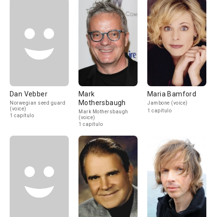
Dan Vebber
Mark
Maria Bamford
Mothersbaugh
Norwegian seed guard
Jambone (voice)
(voice)
1 capítulo
Mark Mothersbaugh
1 capítulo
(voice)
1 capítulo