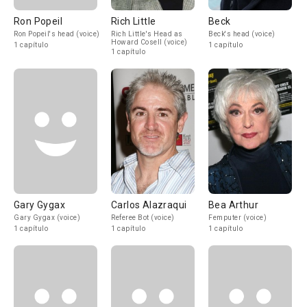
Ron Popeil
Rich Little
Beck
Ron Popeil's head (voice)
Rich Little's Head as
Beck's head (voice)
Howard Cosell (voice)
1 capítulo
1 capítulo
1 capítulo
Gary Gygax
Carlos Alazraqui
Bea Arthur
Gary Gygax (voice)
Referee Bot (voice)
Femputer (voice)
1 capítulo
1 capítulo
1 capítulo