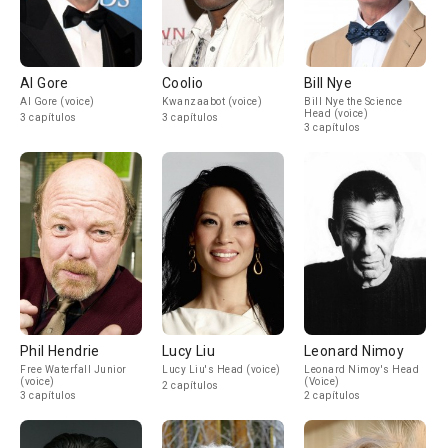
Al Gore
Coolio
Bill Nye
Al Gore (voice)
Kwanzaabot (voice)
Bill Nye the Science
Head (voice)
3 capítulos
3 capítulos
3 capítulos
Phil Hendrie
Lucy Liu
Leonard Nimoy
Free Waterfall Junior
Lucy Liu's Head (voice)
Leonard Nimoy's Head
(voice)
(Voice)
2 capítulos
3 capítulos
2 capítulos