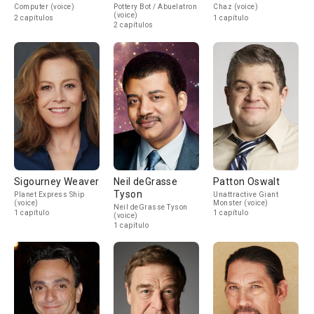
Computer (voice)
Pottery Bot / Abuelatron
Chaz (voice)
(voice)
2 capítulos
1 capítulo
2 capítulos
Sigourney Weaver
Neil deGrasse
Patton Oswalt
Tyson
Planet Express Ship
Unattractive Giant
(voice)
Monster (voice)
Neil deGrasse Tyson
1 capítulo
1 capítulo
(voice)
1 capítulo