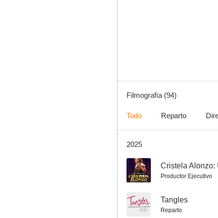
Los Simpson
8.7
Filmografía (94)
Todo
Reparto
Dir
2025
Will & Grace
8.5
--
Cristela Alonzo:
Productor Ejecutivo
--
Tangles
Reparto