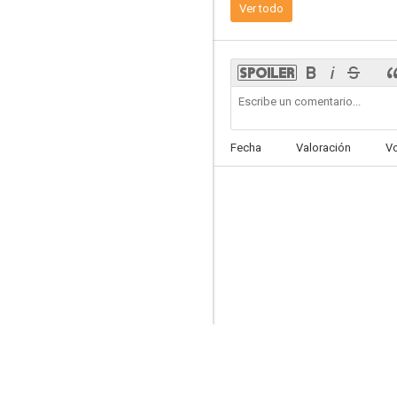
Ver todo
El gran desmadre (Malas madres 2)
Fecha
Valoración
V
5.3
Mi super ex-novia
10