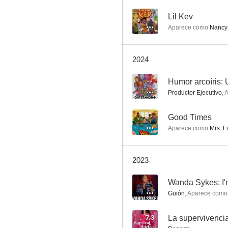
--
Lil Kev
Aparece como
Nancy 
The Good Fight
2024
7.8
--
Productor Ejecutivo
,
A
--
Good Times
Aparece como
Mrs. Li
2023
Hermano oso 2
6.9
--
Wanda Sykes: I'
Guión
,
Aparece como
7.3