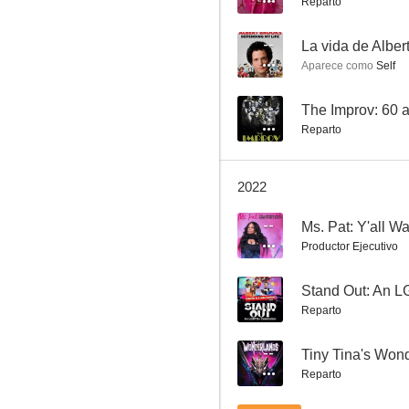
Reparto
--
La vida de Alber
Aparece como
Self
Río
--
The Improv: 60 a
Reparto
6.7
2022
--
Productor Ejecutivo
--
Reparto
Clerks II
5.9
--
Tiny Tina's Won
Reparto