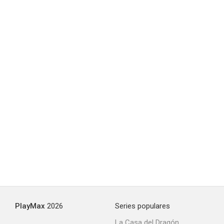
The One and Only Dick Gregory
--
Wanda Sykes: Not Normal
--
PlayMax
2026
Series populares
La Casa del Dragón