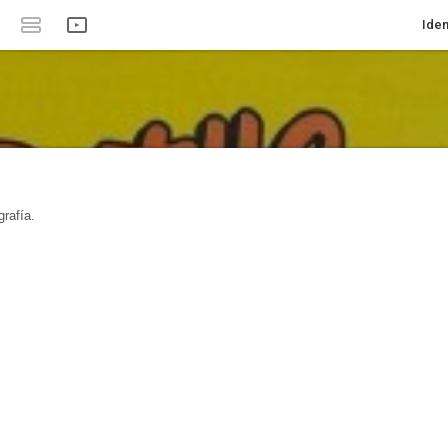
Iden
rafía.