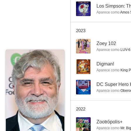
6.0
Los Simpson: Th
Aparece como
Amos S
Zootrópolis
2023
7.8
2.9
Zoey 102
Aparece como
LUV-6 
--
Digman!
Aparece como
King Pu
--
DC Super Hero 
Aparece como
Oberon
Futurama: El gran golpe de Bender
7.6
2022
7.5
Zootrópolis+
Aparece como
Mr. Big