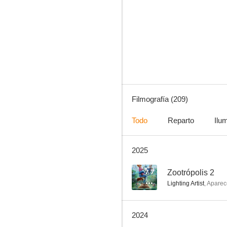
Los Simpson
8.4
Filmografía (209)
Todo
Reparto
Ilu
2025
Batman: La serie animada
8.2
7.7
Zootrópolis 2
Lighting Artist
,
Aparec
2024