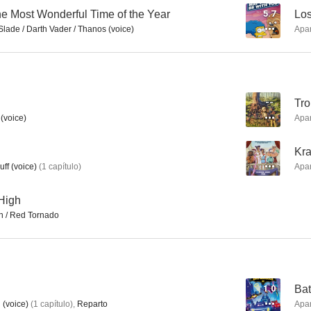
e Most Wonderful Time of the Year
5.7
Los
lade / Darth Vader / Thanos (voice)
Apa
La niñera
Padre Made in USA
La Casa de lo
7.8
7.7
--
Tro
(voice)
Apa
--
Kra
ff (voice)
(
1
capítulo
)
Apa
High
 / Red Tornado
Mejor... imposible
Futurama: Hacia la verde inmensidad
Zootrópol
7.6
7.5
1.0
Ba
 (voice)
(
1
capítulo
)
,
Reparto
Apa