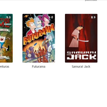
9.0
9.0
8.9
enturas
Futurama
Samurai Jack
8.6
8.5
8.4