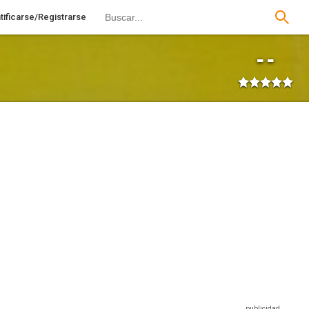
tificarse/Registrarse
--