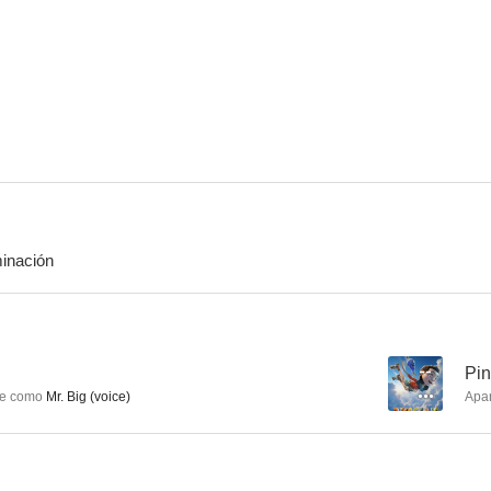
Brickleberry
La leyenda de Korra
Padre de f
8.3
8.3
minación
Kim Possible
Love, Death + Robots
Yo y el 
8.1
8.1
--
Pin
e como
Mr. Big (voice)
Apa