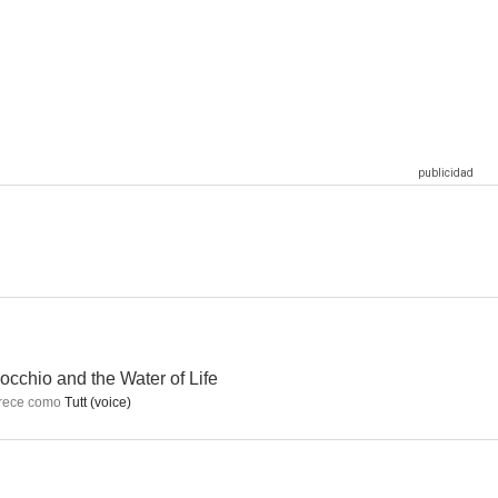
amilia
Bob Esponja
Ultimate Spider-Man
8.3
8.3
8.2
mundo
La sirenita
Scooby-Doo! Misterios, S. A.
8.0
8.0
7.9
occhio and the Water of Life
rece como
Tutt (voice)