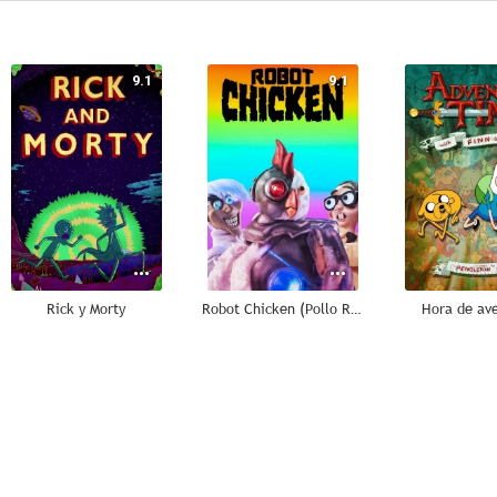
9.1
9.1
Rick y Morty
Robot Chicken (Pollo Robot)
Hora de av
8.7
8.6