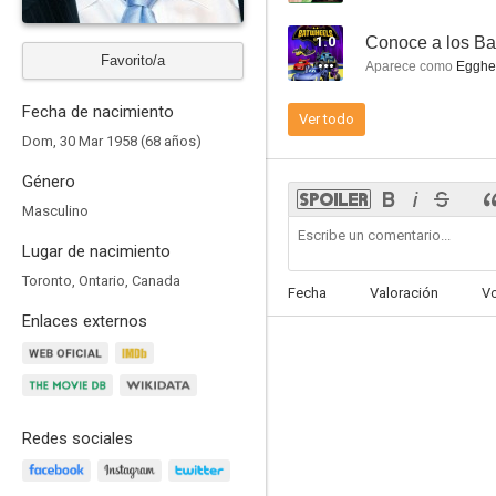
1.0
Conoce a los Ba
Favorito/a
Aparece como
Egghea
Fecha de nacimiento
Ver todo
Futurama: El juego de Bender
Dom, 30 Mar 1958 (68 años)
7.3
Género
Masculino
Lugar de nacimiento
Toronto, Ontario, Canada
Fecha
Valoración
V
Enlaces externos
Los tres mosqueteros
6.9
Redes sociales