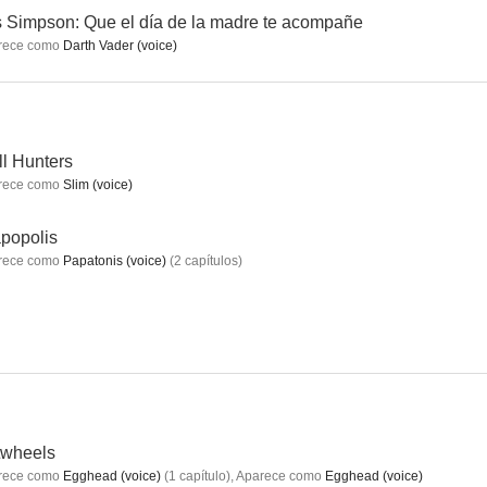
 Simpson: Que el día de la madre te acompañe
rece como
Darth Vader (voice)
s Dibujos
Lilo & Stitch
Space Jam
7.7
7.6
7.6
ll Hunters
rece como
Slim (voice)
popolis
rece como
Papatonis (voice)
(
2
capítulos
)
is 2
Solar Opposites
¡Rompe Ralph!
7.4
7.4
7.4
twheels
rece como
Egghead (voice)
(
1
capítulo
)
,
Aparece como
Egghead (voice)