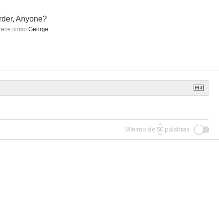
der, Anyone?
rece como
George
anto
Batman: El regreso del Caballero Oscuro, Parte 1
Futurama: La bestia con un millón de espaldas
7.2
7.1
7.0
Mínimo de
50
palabras
Batman: El regreso del Caballero Oscuro, Parte 2
Inspector Gadget
Balto 2: Aventura en la tierra de hielo
6.4
5.9
4.5